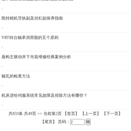
-
凯特精机导轨副及丝杠副保养指南
-
YRT转台轴承润滑脂的五个原则
-
盾构主驱动井下吊装维修经典案例分析
-
轴瓦的检查方法
-
机床进给伺服系统常见故障及排除方法有哪些？
-
共
833
条 共
49
页 >> 当前第
2
页
【首页】
【上一页】
【下一页】
【尾页】
页码：