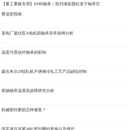
【重工重载专用】KMR轴承｜双列满装圆柱滚子轴承完
整选型指南
-
某电厂凝结泵A电机因轴承异常跳闸分析
-
温度与震动对轴承的影响
-
森吉米尔20辊轧机不锈钢冷轧工艺产品缺陷控制
-
尾轴轴承温度高故障研究分析
-
机械密封磨损怎样修复？
-
缆车液压张紧油缸密封圈的更换以及维护