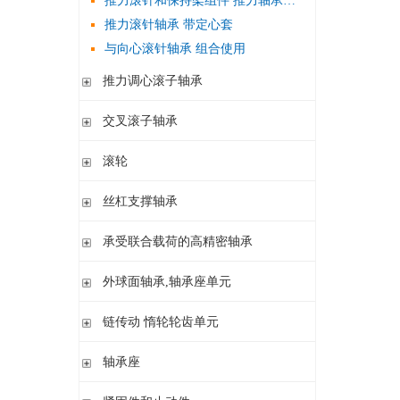
滚针/ 推力圆柱滚子轴承 无内圈 带或不带外罩
推力滚针和保持架组件 推力轴承垫圈
滚针/ 角接触球轴承 带内圈
推力滚针轴承 带定心套
内圈 无润滑孔
与向心滚针轴承 组合使用
内圈 带润滑孔
推力调心滚子轴承
推力调心滚子轴承
交叉滚子轴承
交叉滚子轴承
滚轮
支承型滚轮
丝杠支撑轴承
螺栓型滚轮
推力角接触球轴承
承受联合载荷的高精密轴承
球轴承滚轮
滚针/推力圆柱滚子轴承
推力/向心轴承
外球面轴承,轴承座单元
密封组件 精密锁紧螺母
推力角接触球轴承
外球面轴承
链传动 惰轮轮齿单元
轴承座单元
链传动 惰轮轮齿单元
轴承座
惰轮单元
立式轴承座SNV,剖分用于带紧定套的圆锥孔轴承