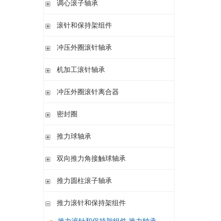
调心滚子轴承
单列英制圆锥滚子轴承
高精密圆柱滚子轴承
带紧定套
整体式圆锥滚子轴承
圆柱孔或圆锥孔
滚针和保持架组件
带紧定套
单列
冲压外圈滚针轴承
带退卸套
单列和双列
开式 闭式 无密封
机加工滚针轴承
开式 闭式 密封
无内圈
冲压外圈滚针离合器
开式、满装滚针单元、无密封
无内圈 开式
不带轴承 带滚花或不带滚花
密封圈
带内圈 开式
带轴承配置 带滚花或不带滚花
无内圈 密封
密封圈
推力球轴承
带内圈 密封
无挡边无内圈 开式
单向推力球轴承
双向推力角接触球轴承
无挡边带内圈 开式
双向推力球轴承
双向推力角接触球轴承
推力圆柱滚子轴承
调心 有/无内圈
滚针/推力球轴承 无内圈
推力圆柱滚子轴承 保持架组件 推力轴承垫圈
推力滚针和保持架组件
滚针/ 推力球轴承 无内圈 带或不带外罩