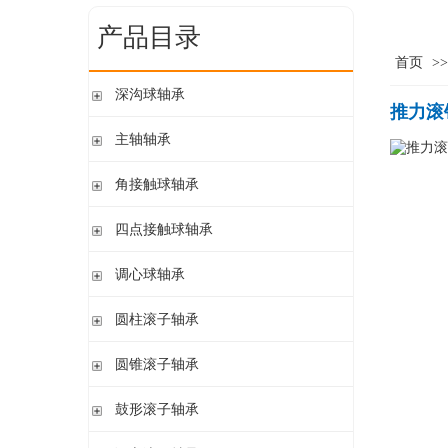
产品目录
首页
>
深沟球轴承
推力滚
单列开式
主轴轴承
单列开式或密封
带钢球
角接触球轴承
双列
陶瓷球
单列开式或密封
四点接触球轴承
带钢球 密封
单列开式
陶瓷球 密封
四点接触球轴承
调心球轴承
双列开式或密封
圆柱孔开式或密封
圆柱滚子轴承
圆柱孔或圆锥孔 开式或密封
带保持架的圆柱滚子轴承
圆锥滚子轴承
圆柱孔或圆锥孔 开式
带盘式保持架或隔片的圆柱滚子轴承
加宽内圈
单列圆锥滚子轴承
鼓形滚子轴承
单列满装圆柱滚子轴承
带紧定套开式或密封
配对圆锥滚子轴承
双列满装圆柱滚子轴承
带紧定套开式
圆柱孔或圆锥孔