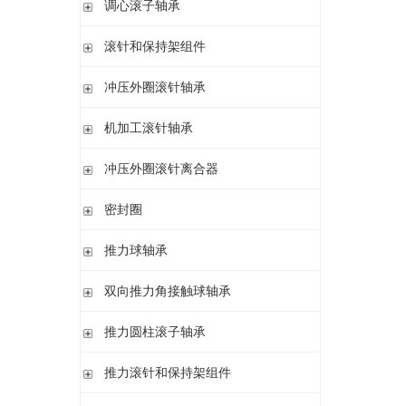
调心滚子轴承
单列英制圆锥滚子轴承
高精密圆柱滚子轴承
带紧定套
整体式圆锥滚子轴承
圆柱孔或圆锥孔
滚针和保持架组件
带紧定套
单列
冲压外圈滚针轴承
带退卸套
单列和双列
开式 闭式 无密封
机加工滚针轴承
开式 闭式 密封
无内圈
冲压外圈滚针离合器
开式、满装滚针单元、无密封
无内圈 开式
不带轴承 带滚花或不带滚花
密封圈
带内圈 开式
带轴承配置 带滚花或不带滚花
无内圈 密封
密封圈
推力球轴承
带内圈 密封
无挡边无内圈 开式
单向推力球轴承
双向推力角接触球轴承
无挡边带内圈 开式
双向推力球轴承
双向推力角接触球轴承
推力圆柱滚子轴承
调心 有/无内圈
滚针/推力球轴承 无内圈
推力圆柱滚子轴承 保持架组件 推力轴承垫圈
推力滚针和保持架组件
滚针/ 推力球轴承 无内圈 带或不带外罩