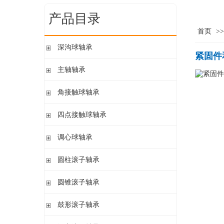
产品目录
首页
>
深沟球轴承
紧固件
单列开式
主轴轴承
单列开式或密封
带钢球
角接触球轴承
双列
陶瓷球
单列开式或密封
四点接触球轴承
带钢球 密封
单列开式
陶瓷球 密封
四点接触球轴承
调心球轴承
双列开式或密封
圆柱孔开式或密封
圆柱滚子轴承
圆柱孔或圆锥孔 开式或密封
带保持架的圆柱滚子轴承
圆锥滚子轴承
圆柱孔或圆锥孔 开式
带盘式保持架或隔片的圆柱滚子轴承
加宽内圈
单列圆锥滚子轴承
鼓形滚子轴承
单列满装圆柱滚子轴承
带紧定套开式或密封
配对圆锥滚子轴承
双列满装圆柱滚子轴承
带紧定套开式
圆柱孔或圆锥孔