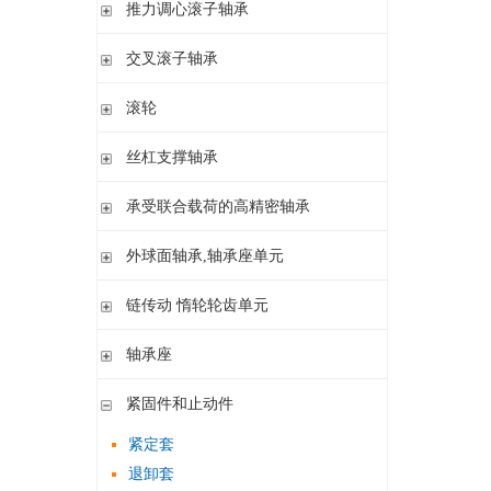
滚针/ 推力圆柱滚子轴承 无内圈 带或不带外罩
推力滚针和保持架组件 推力轴承垫圈
推力调心滚子轴承
滚针/ 角接触球轴承 带内圈
推力滚针轴承 带定心套
推力调心滚子轴承
交叉滚子轴承
内圈 无润滑孔
与向心滚针轴承 组合使用
内圈 带润滑孔
交叉滚子轴承
滚轮
支承型滚轮
丝杠支撑轴承
螺栓型滚轮
推力角接触球轴承
承受联合载荷的高精密轴承
球轴承滚轮
滚针/推力圆柱滚子轴承
推力/向心轴承
外球面轴承,轴承座单元
密封组件 精密锁紧螺母
推力角接触球轴承
外球面轴承
链传动 惰轮轮齿单元
轴承座单元
链传动 惰轮轮齿单元
轴承座
惰轮单元
立式轴承座SNV,剖分用于带紧定套的圆锥孔轴承
紧固件和止动件
立式轴承座SNV,剖分用于圆柱孔轴承
紧定套
立式轴承座S30,剖分适用于带紧定套的圆锥孔调心滚子轴承
退卸套
立式轴承座SD31,剖分适用于带紧定套的圆锥孔调心滚子轴承