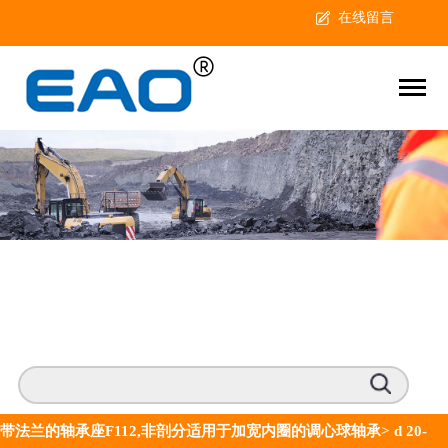
在线留言
带法兰的轴承座F112,非剖分适用于加宽内圈的调心球轴承
>
d 20-