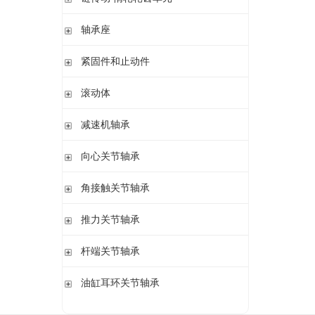
轴承座单元
链传动 惰轮轮齿单元
轴承座
惰轮单元
立式轴承座SNV,剖分用于带紧定套的圆锥孔轴承
紧固件和止动件
立式轴承座SNV,剖分用于圆柱孔轴承
紧定套
滚动体
立式轴承座S30,剖分适用于带紧定套的圆锥孔调心滚子轴承
退卸套
立式轴承座SD31,剖分适用于带紧定套的圆锥孔调心滚子轴承
钢球
减速机轴承
锁紧螺母
立式轴承座LOE,剖分用于圆柱孔调心滚子轴承
圆柱滚子
开槽锁紧螺母
立式轴承座LOE,剖分适用于带紧定套的圆锥孔调心滚子轴承
无外圈满装圆柱滚子轴承 RSL系列
向心关节轴承
止动垫圈
立式轴承座单元VRE3,非剖分带轴及轴承
满装圆柱滚子轴承 SL01,SL02 系列
止动卡板
向心关节轴承
角接触关节轴承
立式轴承座BND,非剖分适用于调心滚子轴承
外球面满滚子轴承 SL05,SL06 系列
带法兰的轴承座F112,非剖分适用于加宽内圈的调心球轴承
满装圆柱滚子轴承 SL1829 系列
角接触关节轴承
推力关节轴承
带法兰的轴承座F5,非剖分用于带紧定套的圆锥孔轴承
双列满装圆柱滚子轴承 SL1849系列
单列满装圆柱滚子轴承 SL1830 系列
推力关节轴承
杆端关节轴承
杆端关节轴承
油缸耳环关节轴承
油缸耳环关节轴承