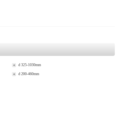
d 325-1030mm
d 200-460mm