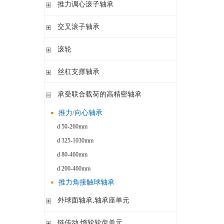
滚针/ 推力圆柱滚子轴承 无内圈 带或不带外罩
推力滚针和保持架组件 推力轴承垫圈
推力调心滚子轴承
滚针/ 角接触球轴承 带内圈
推力滚针轴承 带定心套
推力调心滚子轴承
交叉滚子轴承
内圈 无润滑孔
与向心滚针轴承 组合使用
内圈 带润滑孔
交叉滚子轴承
滚轮
支承型滚轮
丝杠支撑轴承
螺栓型滚轮
推力角接触球轴承
承受联合载荷的高精密轴承
球轴承滚轮
滚针/推力圆柱滚子轴承
推力/向心轴承
密封组件 精密锁紧螺母
d 50-260mm
d 325-1030mm
d 80-460mm
d 200-460mm
推力角接触球轴承
外球面轴承,轴承座单元
外球面轴承
链传动 惰轮轮齿单元