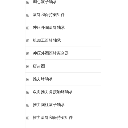
调心滚子轴承
单列英制圆锥滚子轴承
高精密圆柱滚子轴承
带紧定套
整体式圆锥滚子轴承
圆柱孔或圆锥孔
滚针和保持架组件
带紧定套
单列
冲压外圈滚针轴承
带退卸套
单列和双列
开式 闭式 无密封
机加工滚针轴承
开式 闭式 密封
无内圈
冲压外圈滚针离合器
开式、满装滚针单元、无密封
无内圈 开式
不带轴承 带滚花或不带滚花
密封圈
带内圈 开式
带轴承配置 带滚花或不带滚花
无内圈 密封
密封圈
推力球轴承
带内圈 密封
无挡边无内圈 开式
单向推力球轴承
双向推力角接触球轴承
无挡边带内圈 开式
双向推力球轴承
双向推力角接触球轴承
推力圆柱滚子轴承
调心 有/无内圈
滚针/推力球轴承 无内圈
推力圆柱滚子轴承 保持架组件 推力轴承垫圈
推力滚针和保持架组件
滚针/ 推力球轴承 无内圈 带或不带外罩