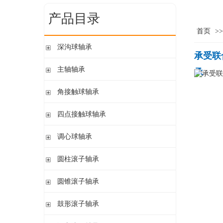
产品目录
首页
>
深沟球轴承
承受联
单列开式
主轴轴承
承
单列开式或密封
带钢球
角接触球轴承
双列
陶瓷球
单列开式或密封
四点接触球轴承
带钢球 密封
单列开式
陶瓷球 密封
四点接触球轴承
调心球轴承
双列开式或密封
圆柱孔开式或密封
圆柱滚子轴承
圆柱孔或圆锥孔 开式或密封
带保持架的圆柱滚子轴承
圆锥滚子轴承
圆柱孔或圆锥孔 开式
带盘式保持架或隔片的圆柱滚子轴承
加宽内圈
单列圆锥滚子轴承
鼓形滚子轴承
单列满装圆柱滚子轴承
带紧定套开式或密封
配对圆锥滚子轴承
双列满装圆柱滚子轴承
带紧定套开式
圆柱孔或圆锥孔