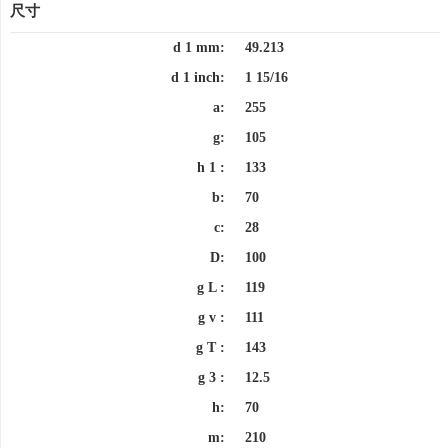
尺寸
d 1 mm:
49.213
d 1 inch:
1 15/16
a:
255
g:
105
h 1 :
133
b:
70
c:
28
D:
100
g L :
119
g v :
111
g T :
143
g 3 :
12.5
h:
70
m:
210