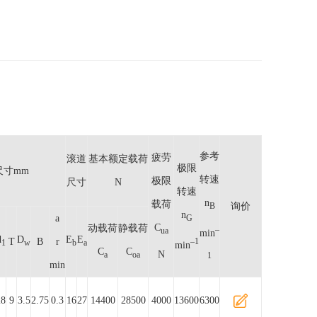
参考
疲劳
滚道
基本额定载荷
极限
尺寸mm
转速
极限
尺寸
N
转速
n
载荷
询价
B
n
a
G
C
动载荷
静载荷
–
ua
min
d
D
E
E
T
B
r
–1
1
w
b
a
min
C
C
N
a
oa
1
min
28
9
3.5
2.75
0.3
16
27
14400
28500
4000
13600
6300