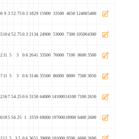
30
9
3.5
2.75
0.3
18
29
15900
33500
4650
12400
5400
35
10
4.5
2.75
0.3
21
34
24900
53000
7300
10500
4300
42
11
5
3
0.6
26
41
33500
76000
7100
8600
3500
47
11
5
3
0.6
31
46
35500
86000
8000
7500
3050
52
16
7.5
4.25
0.6
31
50
64000
141000
14100
7100
2650
60
18
5.5
6.25
1
33
59
69000
197000
18900
6400
2600
52
12
5
3.5
0.6
36
51
39000
101000
9500
6600
2600