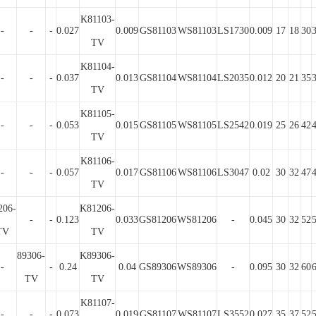
K81103-
-
-
-
0.027
0.009
GS81103
WS81103
LS1730
0.009
17
18
30
TV
K81104-
-
-
-
0.037
0.013
GS81104
WS81104
LS2035
0.012
20
21
35
TV
K81105-
-
-
-
0.053
0.015
GS81105
WS81105
LS2542
0.019
25
26
42
TV
K81106-
-
-
-
0.057
0.017
GS81106
WS81106
LS3047
0.02
30
32
47
TV
206-
K81206-
-
-
0.123
0.033
GS81206
WS81206
-
0.045
30
32
52
TV
TV
89306-
K89306-
-
-
0.24
0.04
GS89306
WS89306
-
0.095
30
32
60
TV
TV
K81107-
-
-
-
0.073
0.019
GS81107
WS81107
LS3552
0.027
35
37
52