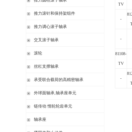
推力圆柱滚子轴承
调心 有/无内圈
TV
滚针/推力球轴承 无内圈
推力圆柱滚子轴承 保持架组件 推力轴承垫圈
推力滚针和保持架组件
81
滚针/ 推力球轴承 无内圈 带或不带外罩
-
滚针/ 推力圆柱滚子轴承 无内圈 带或不带外罩
推力滚针和保持架组件 推力轴承垫圈
推力调心滚子轴承
滚针/ 角接触球轴承 带内圈
推力滚针轴承 带定心套
推力调心滚子轴承
-
交叉滚子轴承
内圈 无润滑孔
与向心滚针轴承 组合使用
内圈 带润滑孔
交叉滚子轴承
滚轮
81108-
TV
支承型滚轮
丝杠支撑轴承
螺栓型滚轮
81
推力角接触球轴承
-
承受联合载荷的高精密轴承
球轴承滚轮
滚针/推力圆柱滚子轴承
推力/向心轴承
外球面轴承,轴承座单元
密封组件 精密锁紧螺母
推力角接触球轴承
外球面轴承
链传动 惰轮轮齿单元
轴承座单元
链传动 惰轮轮齿单元
轴承座
惰轮单元
立式轴承座SNV,剖分用于带紧定套的圆锥孔轴承