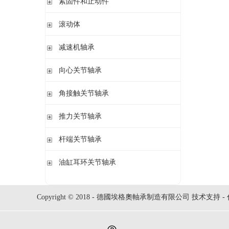
紧固件和止动件
立式轴承座SNV,剖分用于圆柱孔轴承
紧定套
滚动体
立式轴承座S30,剖分适用于带紧定套的圆锥孔调心滚子轴承
退卸套
立式轴承座SD31,剖分适用于带紧定套的圆锥孔调心滚子轴承
钢球
减速机轴承
锁紧螺母
立式轴承座LOE,剖分用于圆柱孔调心滚子轴承
圆柱滚子
开槽锁紧螺母
立式轴承座LOE,剖分适用于带紧定套的圆锥孔调心滚子轴承
无外圈满装圆柱滚子轴承 RSL系列
向心关节轴承
止动垫圈
立式轴承座单元VRE3,非剖分带轴及轴承
满装圆柱滚子轴承 SL01,SL02 系列
止动卡板
向心关节轴承
角接触关节轴承
立式轴承座BND,非剖分适用于调心滚子轴承
外球面满滚子轴承 SL05,SL06 系列
带法兰的轴承座F112,非剖分适用于加宽内圈的调心球轴承
满装圆柱滚子轴承 SL1829 系列
角接触关节轴承
推力关节轴承
带法兰的轴承座F5,非剖分用于带紧定套的圆锥孔轴承
双列满装圆柱滚子轴承 SL1849系列
单列满装圆柱滚子轴承 SL1830 系列
推力关节轴承
杆端关节轴承
杆端关节轴承
油缸耳环关节轴承
油缸耳环关节轴承
Copyright © 2018 - 德國埃格奧軸承制造有限公司 技术支持 -