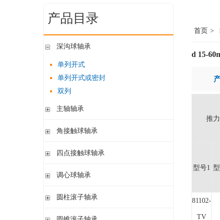
产品目录
首页
>
深沟球轴承
d 15-6
单列开式
单列开式或密封
双列
主轴轴承
推力
带钢球
角接触球轴承
陶瓷球
单列开式或密封
四点接触球轴承
带钢球 密封
单列开式
陶瓷球 密封
型号1
型
四点接触球轴承
调心球轴承
双列开式或密封
圆柱孔开式或密封
圆柱滚子轴承
81102-
圆柱孔或圆锥孔 开式或密封
带保持架的圆柱滚子轴承
TV
圆锥滚子轴承
圆柱孔或圆锥孔 开式