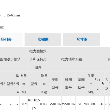
>
d 15-60mm
0mm
产品列表
实物图
尺寸图
推力圆柱滚
圆柱滚子轴承
子和保持架
推力轴承垫圈
组件
型
质量
质量
质量
D
D
座圈
轴圈
垫圈
c1
c
D
号2
型号3
号
m
型号
m
m
1
型号
型号
型号
d
D
4
≈kg
≈kg
≈kg
K81102-
-
-
-
0.024
0.006
GS81102
WS81102
LS1528
0.008
15
16
28
TV