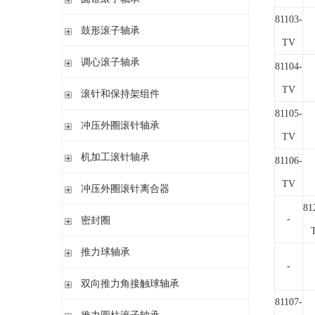
带盘式保持架或隔片的圆柱滚子轴承
加宽内圈
81103-
单列圆锥滚子轴承
鼓形滚子轴承
单列满装圆柱滚子轴承
带紧定套开式或密封
TV
配对圆锥滚子轴承
双列满装圆柱滚子轴承
带紧定套开式
圆柱孔或圆锥孔
调心滚子轴承
单列英制圆锥滚子轴承
81104-
高精密圆柱滚子轴承
带紧定套
整体式圆锥滚子轴承
圆柱孔或圆锥孔
TV
滚针和保持架组件
带紧定套
81105-
单列
冲压外圈滚针轴承
带退卸套
TV
单列和双列
开式 闭式 无密封
机加工滚针轴承
81106-
开式 闭式 密封
无内圈
TV
冲压外圈滚针离合器
开式、满装滚针单元、无密封
无内圈 开式
81
不带轴承 带滚花或不带滚花
-
密封圈
带内圈 开式
带轴承配置 带滚花或不带滚花
无内圈 密封
密封圈
推力球轴承
带内圈 密封
-
无挡边无内圈 开式
单向推力球轴承
双向推力角接触球轴承
无挡边带内圈 开式
双向推力球轴承
81107-
双向推力角接触球轴承