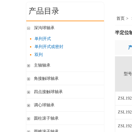
产品目录
首页
>
深沟球轴承
半定位轴承
单列开式
单列开式或密封
双列
主轴轴承
型号
带钢球
角接触球轴承
陶瓷球
单列开式或密封
四点接触球轴承
带钢球 密封
单列开式
ZSL192
陶瓷球 密封
四点接触球轴承
调心球轴承
双列开式或密封
ZSL192
圆柱孔开式或密封
圆柱滚子轴承
圆柱孔或圆锥孔 开式或密封
ZSL192
带保持架的圆柱滚子轴承
圆锥滚子轴承
圆柱孔或圆锥孔 开式