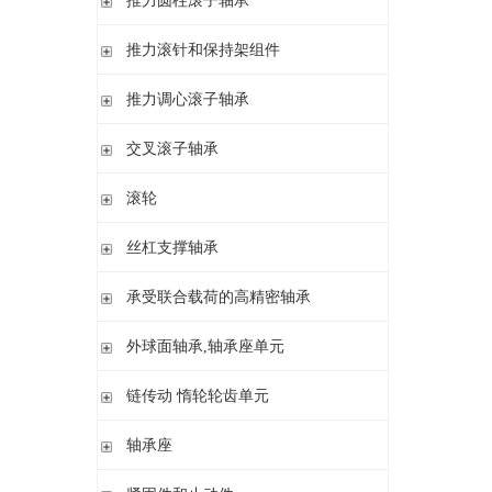
推力圆柱滚子轴承
调心 有/无内圈
滚针/推力球轴承 无内圈
推力圆柱滚子轴承 保持架组件 推力轴承垫圈
推力滚针和保持架组件
滚针/ 推力球轴承 无内圈 带或不带外罩
滚针/ 推力圆柱滚子轴承 无内圈 带或不带外罩
推力滚针和保持架组件 推力轴承垫圈
推力调心滚子轴承
滚针/ 角接触球轴承 带内圈
推力滚针轴承 带定心套
推力调心滚子轴承
交叉滚子轴承
内圈 无润滑孔
与向心滚针轴承 组合使用
内圈 带润滑孔
交叉滚子轴承
滚轮
支承型滚轮
丝杠支撑轴承
螺栓型滚轮
推力角接触球轴承
承受联合载荷的高精密轴承
球轴承滚轮
滚针/推力圆柱滚子轴承
推力/向心轴承
外球面轴承,轴承座单元
密封组件 精密锁紧螺母
推力角接触球轴承
外球面轴承
链传动 惰轮轮齿单元
轴承座单元
链传动 惰轮轮齿单元
轴承座
惰轮单元
立式轴承座SNV,剖分用于带紧定套的圆锥孔轴承