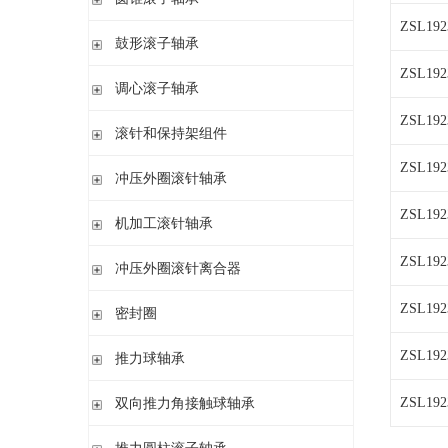
带盘式保持架或隔片的圆柱滚子轴承
加宽内圈
ZSL192
单列圆锥滚子轴承
鼓形滚子轴承
单列满装圆柱滚子轴承
带紧定套开式或密封
配对圆锥滚子轴承
双列满装圆柱滚子轴承
ZSL192
带紧定套开式
圆柱孔或圆锥孔
调心滚子轴承
单列英制圆锥滚子轴承
高精密圆柱滚子轴承
带紧定套
整体式圆锥滚子轴承
ZSL192
圆柱孔或圆锥孔
滚针和保持架组件
带紧定套
ZSL192
单列
冲压外圈滚针轴承
带退卸套
单列和双列
ZSL192
开式 闭式 无密封
机加工滚针轴承
开式 闭式 密封
无内圈
ZSL192
冲压外圈滚针离合器
开式、满装滚针单元、无密封
无内圈 开式
不带轴承 带滚花或不带滚花
ZSL192
密封圈
带内圈 开式
带轴承配置 带滚花或不带滚花
无内圈 密封
密封圈
ZSL192
推力球轴承
带内圈 密封
无挡边无内圈 开式
单向推力球轴承
ZSL192
双向推力角接触球轴承
无挡边带内圈 开式
双向推力球轴承
双向推力角接触球轴承