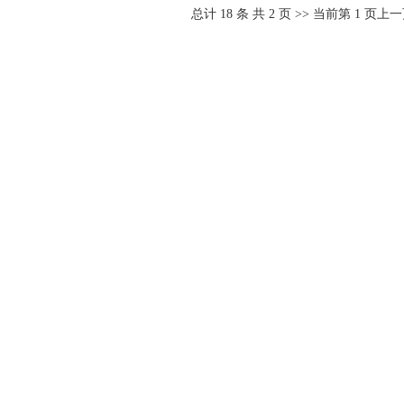
总计
18
条 共
2
页 >> 当前第
1
页
上一