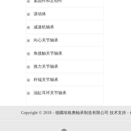
紧固件和止动件
立式轴承座SNV,剖分用于圆柱孔轴承
紧定套
滚动体
立式轴承座S30,剖分适用于带紧定套的圆锥孔调心滚子轴承
退卸套
立式轴承座SD31,剖分适用于带紧定套的圆锥孔调心滚子轴承
钢球
减速机轴承
锁紧螺母
立式轴承座LOE,剖分用于圆柱孔调心滚子轴承
圆柱滚子
开槽锁紧螺母
立式轴承座LOE,剖分适用于带紧定套的圆锥孔调心滚子轴承
无外圈满装圆柱滚子轴承 RSL系列
向心关节轴承
止动垫圈
立式轴承座单元VRE3,非剖分带轴及轴承
满装圆柱滚子轴承 SL01,SL02 系列
止动卡板
向心关节轴承
角接触关节轴承
立式轴承座BND,非剖分适用于调心滚子轴承
外球面满滚子轴承 SL05,SL06 系列
带法兰的轴承座F112,非剖分适用于加宽内圈的调心球轴承
满装圆柱滚子轴承 SL1829 系列
角接触关节轴承
推力关节轴承
带法兰的轴承座F5,非剖分用于带紧定套的圆锥孔轴承
双列满装圆柱滚子轴承 SL1849系列
单列满装圆柱滚子轴承 SL1830 系列
推力关节轴承
杆端关节轴承
杆端关节轴承
油缸耳环关节轴承
油缸耳环关节轴承
Copyright © 2018 - 德國埃格奧軸承制造有限公司 技术支持 -