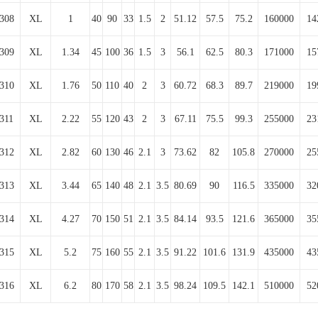
308
XL
1
40
90
33
1.5
2
51.12
57.5
75.2
160000
14
309
XL
1.34
45
100
36
1.5
3
56.1
62.5
80.3
171000
15
310
XL
1.76
50
110
40
2
3
60.72
68.3
89.7
219000
19
311
XL
2.22
55
120
43
2
3
67.11
75.5
99.3
255000
23
312
XL
2.82
60
130
46
2.1
3
73.62
82
105.8
270000
25
313
XL
3.44
65
140
48
2.1
3.5
80.69
90
116.5
335000
32
314
XL
4.27
70
150
51
2.1
3.5
84.14
93.5
121.6
365000
35
315
XL
5.2
75
160
55
2.1
3.5
91.22
101.6
131.9
435000
43
316
XL
6.2
80
170
58
2.1
3.5
98.24
109.5
142.1
510000
52