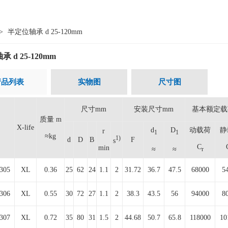
>
半定位轴承 d 25-120mm
 d 25-120mm
产品列表
实物图
尺寸图
尺寸mm
安装尺寸mm
基本额定载
质量 m
X-life
d
D
动载荷
静
r
1
1
≈kg
1)
d
D
B
F
s
C
min
≈
≈
r
305
XL
0.36
25
62
24
1.1
2
31.72
36.7
47.5
68000
5
306
XL
0.55
30
72
27
1.1
2
38.3
43.5
56
94000
8
307
XL
0.72
35
80
31
1.5
2
44.68
50.7
65.8
118000
10