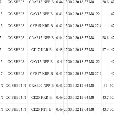
5
GG.SHE03
GRAE15-NPP-B
0.44
15
30.2
30
18
57
M8
-
28.6
4
15
GG.SHE03
GAY15-NPP-B
0.41
15
30.2
30
18
57
M8
22
-
4
15
GG.SHE03
GYE15-KRR-B
0.42
15
30.2
30
18
57
M8
27.4
-
4
7
GG.SHE03
GRAE17-NPP-B
0.44
17
30.2
30
18
57
M8
-
28.6
4
7
GG.SHE03
GE17-KRR-B
0.48
17
30.2
30
18
57
M8
-
37.4
4
17
GG.SHE03
GAY17-NPP-B
0.4
17
30.2
30
18
57
M8
22
-
4
17
GG.SHE03
GYE17-KRR-B
0.41
17
30.2
30
18
57
M8
27.4
-
4
-N
GG.SHE04-N
GRAE20-NPP-B
0.46
20
33.3
32
19
64
M8
-
31
50
-N
GG.SHE04-N
GE20-KRR-B
0.49
20
33.3
32
19
64
M8
-
43.7
50
-N
GG.SHE04-N
GE20-KTT-B
0.49
20
33.3
32
19
64
M8
-
43.7
50