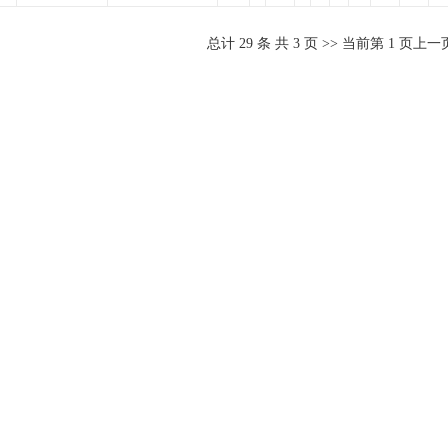
总计
29
条 共
3
页 >> 当前第
1
页
上一