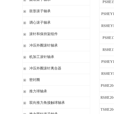
PSHE1
带盘式保持架或隔片的圆柱滚子轴承
加宽内圈
单列圆锥滚子轴承
鼓形滚子轴承
单列满装圆柱滚子轴承
带紧定套开式或密封
PSHEY
配对圆锥滚子轴承
双列满装圆柱滚子轴承
带紧定套开式
圆柱孔或圆锥孔
调心滚子轴承
单列英制圆锥滚子轴承
高精密圆柱滚子轴承
RSHEY
带紧定套
整体式圆锥滚子轴承
圆柱孔或圆锥孔
滚针和保持架组件
PSHE1
带紧定套
单列
冲压外圈滚针轴承
带退卸套
RSHE1
单列和双列
开式 闭式 无密封
机加工滚针轴承
开式 闭式 密封
PSHEY
无内圈
冲压外圈滚针离合器
开式、满装滚针单元、无密封
无内圈 开式
RSHEY
不带轴承 带滚花或不带滚花
密封圈
带内圈 开式
带轴承配置 带滚花或不带滚花
PSHE20
无内圈 密封
密封圈
推力球轴承
带内圈 密封
RSHE20
无挡边无内圈 开式
单向推力球轴承
双向推力角接触球轴承
无挡边带内圈 开式
双向推力球轴承
TSHE20
双向推力角接触球轴承