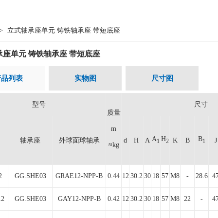
>
立式轴承座单元 铸铁轴承座 带短底座
承座单元 铸铁轴承座 带短底座
产品列表
实物图
尺寸图
型号
尺寸
质量
m
A
H
B
轴承座
外球面球轴承
d
H
A
K
B
J
1
2
1
≈kg
2
GG.SHE03
GRAE12-NPP-B
0.44
12
30.2
30
18
57
M8
-
28.6
4
12
GG.SHE03
GAY12-NPP-B
0.42
12
30.2
30
18
57
M8
22
-
4