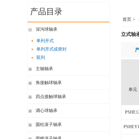
产品目录
首页
>
深沟球轴承
立式轴
单列开式
单列开式或密封
双列
主轴轴承
带钢球
角接触球轴承
陶瓷球
单元
单列开式或密封
四点接触球轴承
带钢球 密封
单列开式
陶瓷球 密封
四点接触球轴承
调心球轴承
双列开式或密封
PSHE1
圆柱孔开式或密封
圆柱滚子轴承
PSHEY
圆柱孔或圆锥孔 开式或密封
带保持架的圆柱滚子轴承
圆锥滚子轴承
圆柱孔或圆锥孔 开式