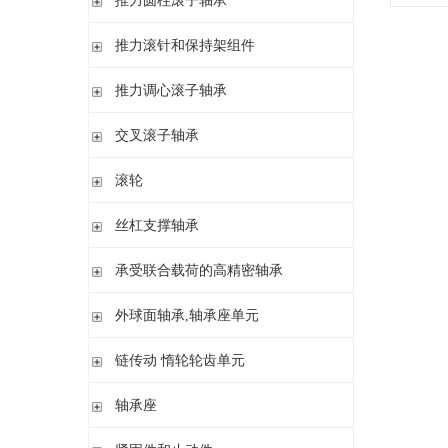
推力圆柱滚子轴承
调心 有/无内圈
滚针/推力球轴承 无内圈
推力圆柱滚子轴承 保持架组件 推力轴承垫圈
推力滚针和保持架组件
滚针/ 推力球轴承 无内圈 带或不带外罩
滚针/ 推力圆柱滚子轴承 无内圈 带或不带外罩
推力滚针和保持架组件 推力轴承垫圈
推力调心滚子轴承
滚针/ 角接触球轴承 带内圈
推力滚针轴承 带定心套
推力调心滚子轴承
交叉滚子轴承
内圈 无润滑孔
与向心滚针轴承 组合使用
内圈 带润滑孔
交叉滚子轴承
滚轮
支承型滚轮
丝杠支撑轴承
螺栓型滚轮
推力角接触球轴承
承受联合载荷的高精密轴承
球轴承滚轮
滚针/推力圆柱滚子轴承
推力/向心轴承
外球面轴承,轴承座单元
密封组件 精密锁紧螺母
推力角接触球轴承
外球面轴承
链传动 惰轮轮齿单元
轴承座单元
链传动 惰轮轮齿单元
轴承座
惰轮单元
立式轴承座SNV,剖分用于带紧定套的圆锥孔轴承