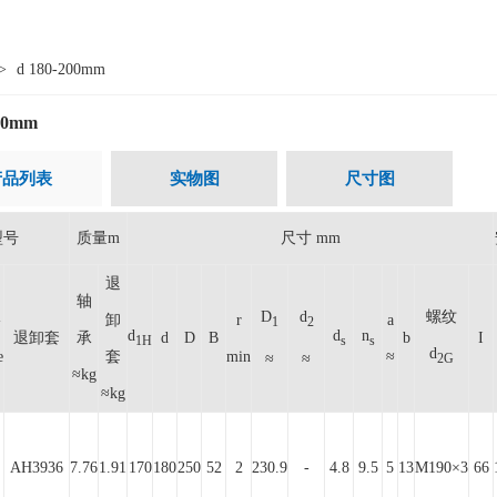
>
d 180-200mm
200mm
产品列表
实物图
尺寸图
型号
质量m
尺寸 mm
退
轴
D
d
螺纹
-
卸
r
a
1
2
d
d
n
退卸套
承
d
D
B
b
I
1H
s
s
d
e
套
min
≈
≈
≈
2G
≈kg
≈kg
AH3936
7.76
1.91
170
180
250
52
2
230.9
-
4.8
9.5
5
13
M190×3
66