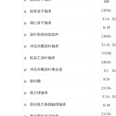
MB
带盘式保持架或隔片的圆柱滚子轴承
加宽内圈
单列圆锥滚子轴承
23036-
鼓形滚子轴承
单列满装圆柱滚子轴承
带紧定套开式或密封
配对圆锥滚子轴承
双列满装圆柱滚子轴承
E1A-
X
带紧定套开式
圆柱孔或圆锥孔
调心滚子轴承
单列英制圆锥滚子轴承
高精密圆柱滚子轴承
K-M
带紧定套
整体式圆锥滚子轴承
圆柱孔或圆锥孔
滚针和保持架组件
23036-
带紧定套
单列
E1-K-
X
冲压外圈滚针轴承
带退卸套
单列和双列
TVPB
开式 闭式 无密封
机加工滚针轴承
24036-
开式 闭式 密封
无内圈
冲压外圈滚针离合器
开式、满装滚针单元、无密封
E1-
X
无内圈 开式
不带轴承 带滚花或不带滚花
K30
密封圈
带内圈 开式
带轴承配置 带滚花或不带滚花
23136-
无内圈 密封
密封圈
推力球轴承
带内圈 密封
E1A-
X
无挡边无内圈 开式
单向推力球轴承
双向推力角接触球轴承
K-M
无挡边带内圈 开式
双向推力球轴承
双向推力角接触球轴承
23136-