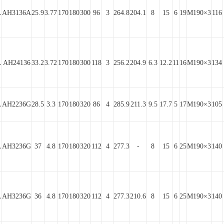
L
AH3136A
25.9
3.77
170
180
300
96
3
264.8
204.1
8
15
6
19
M190×3
116
L
AH24136
33.2
3.72
170
180
300
118
3
256.2
204.9
6.3
12.2
11
16
M190×3
134
L
AH2236G
28.5
3.3
170
180
320
86
4
285.9
211.3
9.5
17.7
5
17
M190×3
105
L
AH3236G
37
4.8
170
180
320
112
4
277.3
-
8
15
6
25
M190×3
140
L
AH3236G
36
4.8
170
180
320
112
4
277.3
210.6
8
15
6
25
M190×3
140