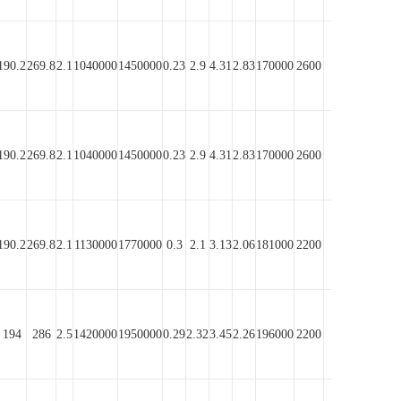
190.2
269.8
2.1
1040000
1450000
0.23
2.9
4.31
2.83
170000
2600
1760
190.2
269.8
2.1
1040000
1450000
0.23
2.9
4.31
2.83
170000
2600
1760
190.2
269.8
2.1
1130000
1770000
0.3
2.1
3.13
2.06
181000
2200
1420
194
286
2.5
1420000
1950000
0.29
2.32
3.45
2.26
196000
2200
1350