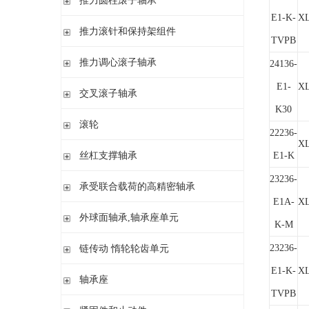
推力圆柱滚子轴承
调心 有/无内圈
E1-K-
X
滚针/推力球轴承 无内圈
推力圆柱滚子轴承 保持架组件 推力轴承垫圈
推力滚针和保持架组件
滚针/ 推力球轴承 无内圈 带或不带外罩
TVPB
滚针/ 推力圆柱滚子轴承 无内圈 带或不带外罩
推力滚针和保持架组件 推力轴承垫圈
推力调心滚子轴承
24136-
滚针/ 角接触球轴承 带内圈
推力滚针轴承 带定心套
E1-
X
推力调心滚子轴承
交叉滚子轴承
内圈 无润滑孔
与向心滚针轴承 组合使用
K30
内圈 带润滑孔
交叉滚子轴承
滚轮
22236-
X
支承型滚轮
丝杠支撑轴承
E1-K
螺栓型滚轮
23236-
推力角接触球轴承
承受联合载荷的高精密轴承
球轴承滚轮
滚针/推力圆柱滚子轴承
E1A-
X
推力/向心轴承
外球面轴承,轴承座单元
密封组件 精密锁紧螺母
K-M
推力角接触球轴承
外球面轴承
23236-
链传动 惰轮轮齿单元
轴承座单元
E1-K-
X
链传动 惰轮轮齿单元
轴承座
惰轮单元
TVPB
立式轴承座SNV,剖分用于带紧定套的圆锥孔轴承