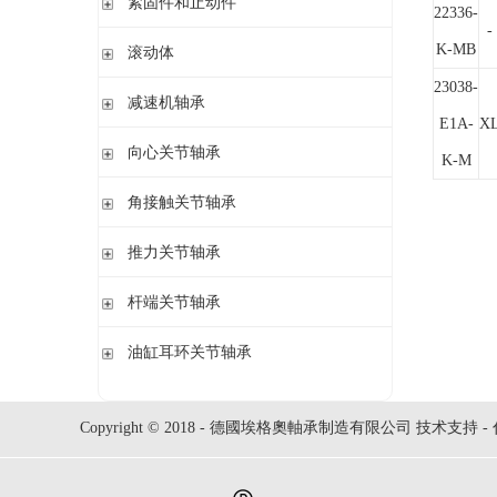
紧固件和止动件
22336-
立式轴承座SNV,剖分用于圆柱孔轴承
-
紧定套
K-MB
滚动体
立式轴承座S30,剖分适用于带紧定套的圆锥孔调心滚子轴承
退卸套
立式轴承座SD31,剖分适用于带紧定套的圆锥孔调心滚子轴承
23038-
钢球
减速机轴承
锁紧螺母
立式轴承座LOE,剖分用于圆柱孔调心滚子轴承
圆柱滚子
E1A-
X
开槽锁紧螺母
立式轴承座LOE,剖分适用于带紧定套的圆锥孔调心滚子轴承
无外圈满装圆柱滚子轴承 RSL系列
向心关节轴承
K-M
止动垫圈
立式轴承座单元VRE3,非剖分带轴及轴承
满装圆柱滚子轴承 SL01,SL02 系列
止动卡板
向心关节轴承
角接触关节轴承
立式轴承座BND,非剖分适用于调心滚子轴承
外球面满滚子轴承 SL05,SL06 系列
带法兰的轴承座F112,非剖分适用于加宽内圈的调心球轴承
满装圆柱滚子轴承 SL1829 系列
角接触关节轴承
推力关节轴承
带法兰的轴承座F5,非剖分用于带紧定套的圆锥孔轴承
双列满装圆柱滚子轴承 SL1849系列
单列满装圆柱滚子轴承 SL1830 系列
推力关节轴承
杆端关节轴承
杆端关节轴承
油缸耳环关节轴承
油缸耳环关节轴承
Copyright © 2018 - 德國埃格奧軸承制造有限公司 技术支持 -