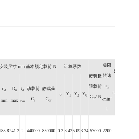
极限
安装尺寸 mm
基本额定载荷 N
计算系数
参考转
转速
疲劳极
速
询
n
限载荷
G
r
d
D
动载荷
静载荷
a
a
a
–
价
n
/min
Y
Y
Y
B
e
1
2
0
C
/ N
–
ur
C
C
/min
min
max
r
or
max
1
1
188.8
241.2
2
440000
850000
0.2
3.42
5.09
3.34
57000
2200
1850