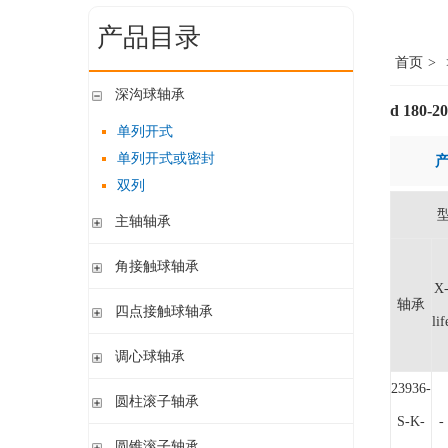
产品目录
首页
>
深沟球轴承
d 180-
单列开式
单列开式或密封
双列
主轴轴承
带钢球
角接触球轴承
陶瓷球
X
单列开式或密封
轴承
四点接触球轴承
带钢球 密封
lif
单列开式
陶瓷球 密封
四点接触球轴承
调心球轴承
双列开式或密封
23936-
圆柱孔开式或密封
圆柱滚子轴承
圆柱孔或圆锥孔 开式或密封
S-K-
-
带保持架的圆柱滚子轴承
圆锥滚子轴承
圆柱孔或圆锥孔 开式