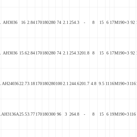
L
AH3036
16
2.84
170
180
280
74
2.1
254.3
-
8
15
6
17
M190×3
92
L
AH3036
15.6
2.84
170
180
280
74
2.1
254.3
201.8
8
15
6
17
M190×3
92
L
AH24036
22.7
3.18
170
180
280
100
2.1
244.6
201.7
4.8
9.5
11
16
M190×3
116
L
AH3136A
25.5
3.77
170
180
300
96
3
264.8
-
8
15
6
19
M190×3
116