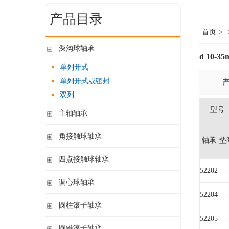
产品目录
首页
>
深沟球轴承
d 10-3
单列开式
单列开式或密封
双列
型号
主轴轴承
带钢球
角接触球轴承
轴承
垫
陶瓷球
单列开式或密封
四点接触球轴承
带钢球 密封
单列开式
52202
-
陶瓷球 密封
四点接触球轴承
调心球轴承
双列开式或密封
52204
-
圆柱孔开式或密封
圆柱滚子轴承
圆柱孔或圆锥孔 开式或密封
52205
-
带保持架的圆柱滚子轴承
圆锥滚子轴承
圆柱孔或圆锥孔 开式