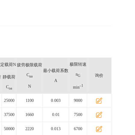
极限转速
定载荷N
疲劳极限载荷
最小载荷系数
n
C
询价
G
ua
荷
静载荷
A
–1
N
C
min
oa
25000
1100
0.003
9000
37500
1660
0.01
7500
50000
2220
0.013
6700