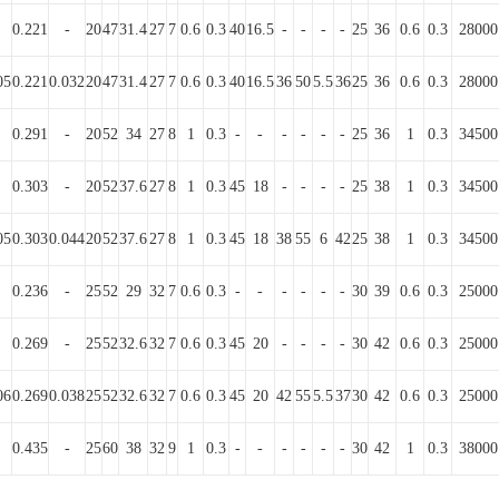
0.221
-
20
47
31.4
27
7
0.6
0.3
40
16.5
-
-
-
-
25
36
0.6
0.3
28000
05
0.221
0.032
20
47
31.4
27
7
0.6
0.3
40
16.5
36
50
5.5
36
25
36
0.6
0.3
28000
0.291
-
20
52
34
27
8
1
0.3
-
-
-
-
-
-
25
36
1
0.3
34500
0.303
-
20
52
37.6
27
8
1
0.3
45
18
-
-
-
-
25
38
1
0.3
34500
05
0.303
0.044
20
52
37.6
27
8
1
0.3
45
18
38
55
6
42
25
38
1
0.3
34500
0.236
-
25
52
29
32
7
0.6
0.3
-
-
-
-
-
-
30
39
0.6
0.3
25000
0.269
-
25
52
32.6
32
7
0.6
0.3
45
20
-
-
-
-
30
42
0.6
0.3
25000
06
0.269
0.038
25
52
32.6
32
7
0.6
0.3
45
20
42
55
5.5
37
30
42
0.6
0.3
25000
0.435
-
25
60
38
32
9
1
0.3
-
-
-
-
-
-
30
42
1
0.3
38000