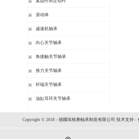
紧固件和止动件
立式轴承座SNV,剖分用于圆柱孔轴承
紧定套
滚动体
立式轴承座S30,剖分适用于带紧定套的圆锥孔调心滚子轴承
退卸套
立式轴承座SD31,剖分适用于带紧定套的圆锥孔调心滚子轴承
钢球
减速机轴承
锁紧螺母
立式轴承座LOE,剖分用于圆柱孔调心滚子轴承
圆柱滚子
开槽锁紧螺母
立式轴承座LOE,剖分适用于带紧定套的圆锥孔调心滚子轴承
无外圈满装圆柱滚子轴承 RSL系列
向心关节轴承
止动垫圈
立式轴承座单元VRE3,非剖分带轴及轴承
满装圆柱滚子轴承 SL01,SL02 系列
止动卡板
向心关节轴承
角接触关节轴承
立式轴承座BND,非剖分适用于调心滚子轴承
外球面满滚子轴承 SL05,SL06 系列
带法兰的轴承座F112,非剖分适用于加宽内圈的调心球轴承
满装圆柱滚子轴承 SL1829 系列
角接触关节轴承
推力关节轴承
带法兰的轴承座F5,非剖分用于带紧定套的圆锥孔轴承
双列满装圆柱滚子轴承 SL1849系列
单列满装圆柱滚子轴承 SL1830 系列
推力关节轴承
杆端关节轴承
杆端关节轴承
油缸耳环关节轴承
油缸耳环关节轴承
Copyright © 2018 - 德國埃格奧軸承制造有限公司 技术支持 -