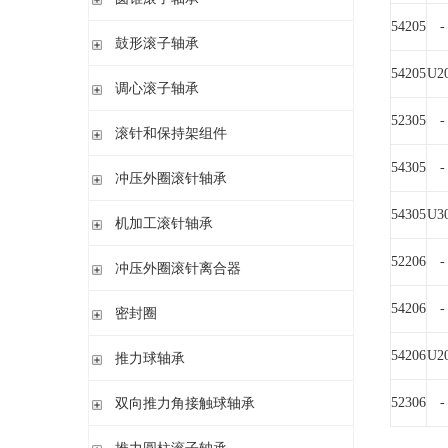
带盘式保持架或隔片的圆柱滚子轴承
加宽内圈
54205
-
单列圆锥滚子轴承
鼓形滚子轴承
单列满装圆柱滚子轴承
带紧定套开式或密封
配对圆锥滚子轴承
双列满装圆柱滚子轴承
54205
U2
带紧定套开式
圆柱孔或圆锥孔
调心滚子轴承
单列英制圆锥滚子轴承
高精密圆柱滚子轴承
带紧定套
整体式圆锥滚子轴承
52305
-
圆柱孔或圆锥孔
滚针和保持架组件
带紧定套
54305
-
单列
冲压外圈滚针轴承
带退卸套
单列和双列
54305
U3
开式 闭式 无密封
机加工滚针轴承
开式 闭式 密封
无内圈
52206
-
冲压外圈滚针离合器
开式、满装滚针单元、无密封
无内圈 开式
不带轴承 带滚花或不带滚花
54206
-
密封圈
带内圈 开式
带轴承配置 带滚花或不带滚花
无内圈 密封
密封圈
54206
U2
推力球轴承
带内圈 密封
无挡边无内圈 开式
单向推力球轴承
52306
-
双向推力角接触球轴承
无挡边带内圈 开式
双向推力球轴承
双向推力角接触球轴承