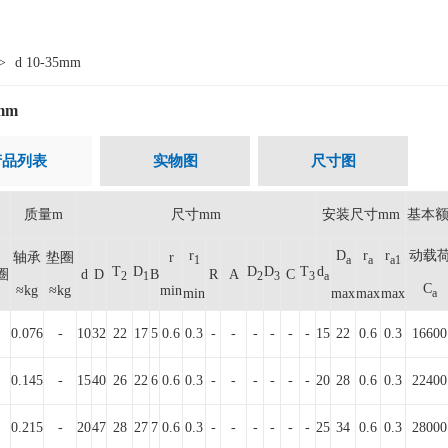
>
d 10-35mm
5mm
产品列表
实物图
尺寸图
质量m
尺寸mm
安装尺寸mm
基本额
r
D
r
r
动载
轴承
垫圈
r
1
a
a
a1
T
D
D
D
T
d
圈
d
D
B
R
A
C
2
1
2
3
3
a
C
≈kg
≈kg
min
min
max
max
max
a
0.076
-
10
32
22
17
5
0.6
0.3
-
-
-
-
-
-
15
22
0.6
0.3
16600
0.145
-
15
40
26
22
6
0.6
0.3
-
-
-
-
-
-
20
28
0.6
0.3
22400
0.215
-
20
47
28
27
7
0.6
0.3
-
-
-
-
-
-
25
34
0.6
0.3
28000