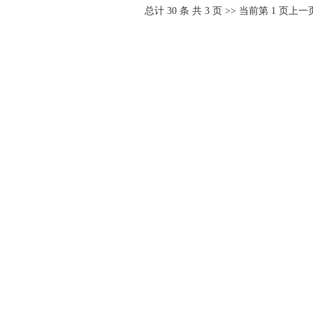
总计
30
条 共
3
页 >> 当前第
1
页
上一