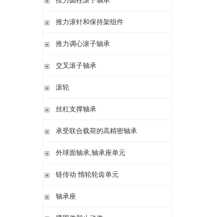
推力圆柱滚子轴承
调心 有/无内圈
滚针/推力球轴承 无内圈
推力圆柱滚子轴承 保持架组件 推力轴承垫圈
推力滚针和保持架组件
滚针/ 推力球轴承 无内圈 带或不带外罩
滚针/ 推力圆柱滚子轴承 无内圈 带或不带外罩
推力滚针和保持架组件 推力轴承垫圈
推力调心滚子轴承
滚针/ 角接触球轴承 带内圈
推力滚针轴承 带定心套
推力调心滚子轴承
交叉滚子轴承
内圈 无润滑孔
与向心滚针轴承 组合使用
内圈 带润滑孔
交叉滚子轴承
滚轮
支承型滚轮
丝杠支撑轴承
螺栓型滚轮
推力角接触球轴承
承受联合载荷的高精密轴承
球轴承滚轮
滚针/推力圆柱滚子轴承
推力/向心轴承
外球面轴承,轴承座单元
密封组件 精密锁紧螺母
推力角接触球轴承
外球面轴承
链传动 惰轮轮齿单元
轴承座单元
链传动 惰轮轮齿单元
轴承座
惰轮单元
立式轴承座SNV,剖分用于带紧定套的圆锥孔轴承