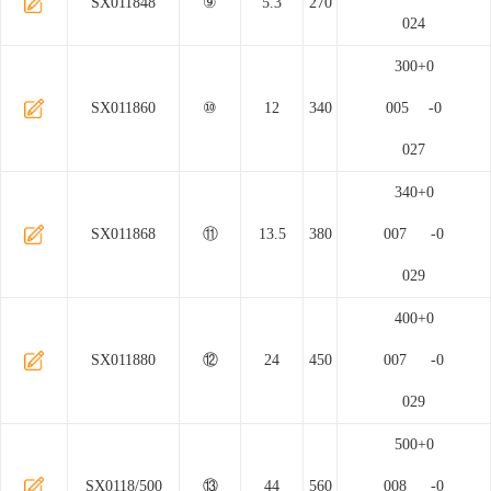
SX011848
⑨
5.3
270
024
300+0
SX011860
⑩
12
340
005 -0
027
340+0
SX011868
⑪
13.5
380
007 -0
029
400+0
SX011880
⑫
24
450
007 -0
029
500+0
SX0118/500
⑬
44
560
008 -0