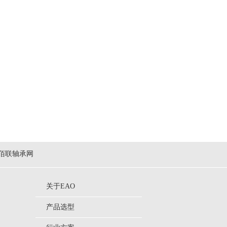
佰联轴承网
关于EAO
产品选型