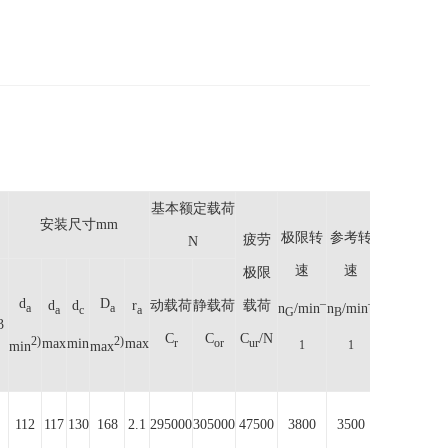
基本额定载荷
安装尺寸mm
极限转
参考转
疲劳
N
速
速
极限
询
d
D
–
–
d
d
r
动载荷
静载荷
载荷
价
n
/min
n
/min
a
a
a
c
a
G
B
3
C
C
C
/N
2)
2)
max
min
max
r
or
ur
min
max
1
1
112
117
130
168
2.1
295000
305000
47500
3800
3500