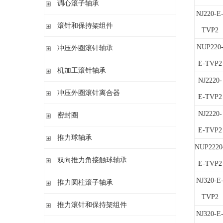
调心滚子轴承
单列英制圆锥滚子轴承
高精密圆柱滚子轴承
带紧定套
NJ220-E
整体式圆锥滚子轴承
圆柱孔或圆锥孔
滚针和保持架组件
TVP2
带紧定套
单列
NUP220
冲压外圈滚针轴承
带退卸套
单列和双列
E-TVP2
开式 闭式 无密封
机加工滚针轴承
开式 闭式 密封
NJ2220-
无内圈
冲压外圈滚针离合器
开式、满装滚针单元、无密封
E-TVP2
无内圈 开式
不带轴承 带滚花或不带滚花
NJ2220-
密封圈
带内圈 开式
带轴承配置 带滚花或不带滚花
无内圈 密封
E-TVP2
密封圈
推力球轴承
带内圈 密封
NUP2220
无挡边无内圈 开式
单向推力球轴承
双向推力角接触球轴承
E-TVP2
无挡边带内圈 开式
双向推力球轴承
双向推力角接触球轴承
NJ320-E
推力圆柱滚子轴承
调心 有/无内圈
滚针/推力球轴承 无内圈
TVP2
推力圆柱滚子轴承 保持架组件 推力轴承垫圈
推力滚针和保持架组件
滚针/ 推力球轴承 无内圈 带或不带外罩
NJ320-E