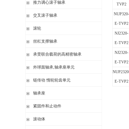
滚针/ 推力圆柱滚子轴承 无内圈 带或不带外罩
推力滚针和保持架组件 推力轴承垫圈
推力调心滚子轴承
TVP2
滚针/ 角接触球轴承 带内圈
推力滚针轴承 带定心套
推力调心滚子轴承
NUP320
交叉滚子轴承
内圈 无润滑孔
与向心滚针轴承 组合使用
内圈 带润滑孔
E-TVP2
交叉滚子轴承
滚轮
NJ2320-
支承型滚轮
丝杠支撑轴承
E-TVP2
螺栓型滚轮
推力角接触球轴承
NJ2320-
承受联合载荷的高精密轴承
球轴承滚轮
滚针/推力圆柱滚子轴承
E-TVP2
推力/向心轴承
外球面轴承,轴承座单元
密封组件 精密锁紧螺母
NUP2320
推力角接触球轴承
外球面轴承
链传动 惰轮轮齿单元
E-TVP2
轴承座单元
链传动 惰轮轮齿单元
轴承座
惰轮单元
立式轴承座SNV,剖分用于带紧定套的圆锥孔轴承
紧固件和止动件
立式轴承座SNV,剖分用于圆柱孔轴承
紧定套
滚动体
立式轴承座S30,剖分适用于带紧定套的圆锥孔调心滚子轴承
退卸套
立式轴承座SD31,剖分适用于带紧定套的圆锥孔调心滚子轴承