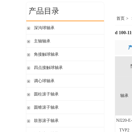
产品目录
首页
>
深沟球轴承
d 100-1
单列开式
主轴轴承
单列开式或密封
带钢球
角接触球轴承
双列
陶瓷球
单列开式或密封
四点接触球轴承
带钢球 密封
单列开式
陶瓷球 密封
四点接触球轴承
调心球轴承
双列开式或密封
圆柱孔开式或密封
圆柱滚子轴承
轴承
圆柱孔或圆锥孔 开式或密封
带保持架的圆柱滚子轴承
圆锥滚子轴承
圆柱孔或圆锥孔 开式
带盘式保持架或隔片的圆柱滚子轴承
加宽内圈
单列圆锥滚子轴承
NJ220-E
鼓形滚子轴承
单列满装圆柱滚子轴承
带紧定套开式或密封
配对圆锥滚子轴承
双列满装圆柱滚子轴承
TVP2
带紧定套开式
圆柱孔或圆锥孔