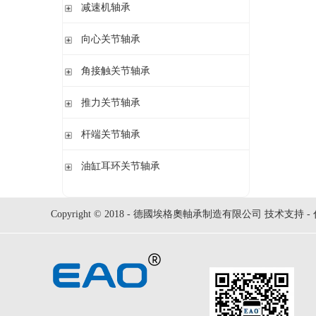
钢球
减速机轴承
锁紧螺母
立式轴承座LOE,剖分用于圆柱孔调心滚子轴承
圆柱滚子
开槽锁紧螺母
立式轴承座LOE,剖分适用于带紧定套的圆锥孔调心滚子轴承
无外圈满装圆柱滚子轴承 RSL系列
向心关节轴承
止动垫圈
立式轴承座单元VRE3,非剖分带轴及轴承
满装圆柱滚子轴承 SL01,SL02 系列
止动卡板
向心关节轴承
角接触关节轴承
立式轴承座BND,非剖分适用于调心滚子轴承
外球面满滚子轴承 SL05,SL06 系列
带法兰的轴承座F112,非剖分适用于加宽内圈的调心球轴承
满装圆柱滚子轴承 SL1829 系列
角接触关节轴承
推力关节轴承
带法兰的轴承座F5,非剖分用于带紧定套的圆锥孔轴承
双列满装圆柱滚子轴承 SL1849系列
单列满装圆柱滚子轴承 SL1830 系列
推力关节轴承
杆端关节轴承
杆端关节轴承
油缸耳环关节轴承
油缸耳环关节轴承
Copyright © 2018 - 德國埃格奧軸承制造有限公司 技术支持 -