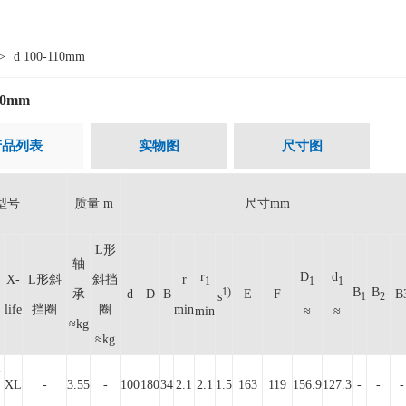
>
d 100-110mm
10mm
产品列表
实物图
尺寸图
型号
质量 m
尺寸mm
L形
轴
r
D
d
X-
L形斜
斜挡
r
1
1
1
B
B
1)
承
d
D
B
E
F
B
s
1
2
life
挡圈
圈
min
min
≈
≈
≈kg
≈kg
-
XL
-
3.55
-
100
180
34
2.1
2.1
1.5
163
119
156.9
127.3
-
-
-