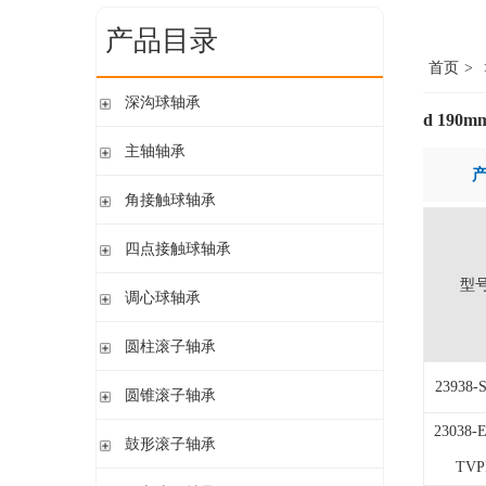
产品目录
首页
>
深沟球轴承
d 190m
单列开式
主轴轴承
单列开式或密封
带钢球
角接触球轴承
双列
陶瓷球
单列开式或密封
四点接触球轴承
带钢球 密封
单列开式
陶瓷球 密封
型
四点接触球轴承
调心球轴承
双列开式或密封
圆柱孔开式或密封
圆柱滚子轴承
圆柱孔或圆锥孔 开式或密封
带保持架的圆柱滚子轴承
23938-
圆锥滚子轴承
圆柱孔或圆锥孔 开式
带盘式保持架或隔片的圆柱滚子轴承
加宽内圈
23038-
单列圆锥滚子轴承
鼓形滚子轴承
单列满装圆柱滚子轴承
带紧定套开式或密封
配对圆锥滚子轴承
TVP
双列满装圆柱滚子轴承
带紧定套开式
圆柱孔或圆锥孔