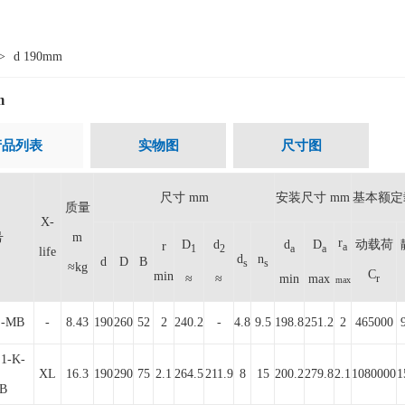
>
d 190mm
m
产品列表
实物图
尺寸图
尺寸 mm
安装尺寸 mm
基本额定
质量
X-
号
m
r
D
d
d
D
动载荷
r
a
1
2
a
a
life
d
n
d
D
B
s
s
≈kg
C
min
≈
≈
min
max
r
max
S-MB
-
8.43
190
260
52
2
240.2
-
4.8
9.5
198.8
251.2
2
465000
E1-K-
XL
16.3
190
290
75
2.1
264.5
211.9
8
15
200.2
279.8
2.1
1080000
1
B