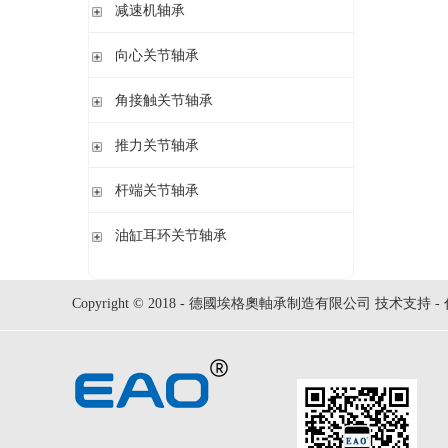
钢球
减速机轴承
锁紧螺母
立式轴承座LOE,剖分用于圆柱孔调心滚子轴承
圆柱滚子
开槽锁紧螺母
立式轴承座LOE,剖分适用于带紧定套的圆锥孔调心滚子轴承
无外圈满装圆柱滚子轴承 RSL系列
向心关节轴承
止动垫圈
立式轴承座单元VRE3,非剖分带轴及轴承
满装圆柱滚子轴承 SL01,SL02 系列
止动卡板
向心关节轴承
角接触关节轴承
立式轴承座BND,非剖分适用于调心滚子轴承
外球面满滚子轴承 SL05,SL06 系列
带法兰的轴承座F112,非剖分适用于加宽内圈的调心球轴承
满装圆柱滚子轴承 SL1829 系列
角接触关节轴承
推力关节轴承
带法兰的轴承座F5,非剖分用于带紧定套的圆锥孔轴承
双列满装圆柱滚子轴承 SL1849系列
单列满装圆柱滚子轴承 SL1830 系列
推力关节轴承
杆端关节轴承
杆端关节轴承
油缸耳环关节轴承
油缸耳环关节轴承
Copyright © 2018 - 德國埃格奧軸承制造有限公司 技术支持 -