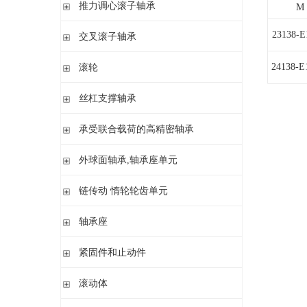
滚针/ 推力圆柱滚子轴承 无内圈 带或不带外罩
推力滚针和保持架组件 推力轴承垫圈
推力调心滚子轴承
M
滚针/ 角接触球轴承 带内圈
推力滚针轴承 带定心套
推力调心滚子轴承
23138-
交叉滚子轴承
内圈 无润滑孔
与向心滚针轴承 组合使用
内圈 带润滑孔
交叉滚子轴承
24138-E
滚轮
支承型滚轮
丝杠支撑轴承
螺栓型滚轮
推力角接触球轴承
承受联合载荷的高精密轴承
球轴承滚轮
滚针/推力圆柱滚子轴承
推力/向心轴承
外球面轴承,轴承座单元
密封组件 精密锁紧螺母
推力角接触球轴承
外球面轴承
链传动 惰轮轮齿单元
轴承座单元
链传动 惰轮轮齿单元
轴承座
惰轮单元
立式轴承座SNV,剖分用于带紧定套的圆锥孔轴承
紧固件和止动件
立式轴承座SNV,剖分用于圆柱孔轴承
紧定套
滚动体
立式轴承座S30,剖分适用于带紧定套的圆锥孔调心滚子轴承
退卸套
立式轴承座SD31,剖分适用于带紧定套的圆锥孔调心滚子轴承