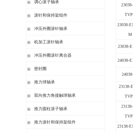
调心滚子轴承
单列英制圆锥滚子轴承
高精密圆柱滚子轴承
23038
带紧定套
整体式圆锥滚子轴承
圆柱孔或圆锥孔
TVP
滚针和保持架组件
带紧定套
23038-E
单列
冲压外圈滚针轴承
带退卸套
单列和双列
M
开式 闭式 无密封
机加工滚针轴承
23038-
开式 闭式 密封
无内圈
冲压外圈滚针离合器
开式、满装滚针单元、无密封
24038-E
无内圈 开式
不带轴承 带滚花或不带滚花
密封圈
带内圈 开式
带轴承配置 带滚花或不带滚花
24038
无内圈 密封
密封圈
推力球轴承
带内圈 密封
23138-
无挡边无内圈 开式
单向推力球轴承
双向推力角接触球轴承
TVP
无挡边带内圈 开式
双向推力球轴承
双向推力角接触球轴承
23138
推力圆柱滚子轴承
调心 有/无内圈
TVP
滚针/推力球轴承 无内圈
推力圆柱滚子轴承 保持架组件 推力轴承垫圈
推力滚针和保持架组件
滚针/ 推力球轴承 无内圈 带或不带外罩
23138-E