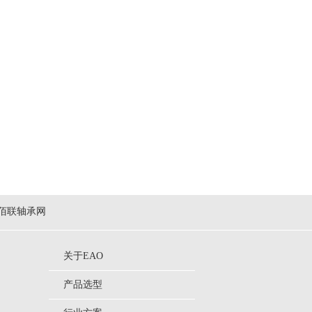
佰联轴承网
关于EAO
产品选型