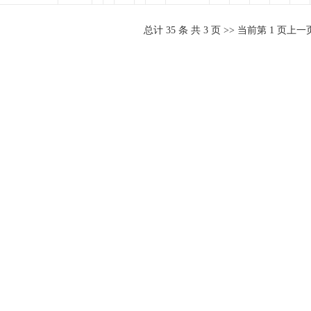
总计
35
条 共
3
页 >> 当前第
1
页
上一