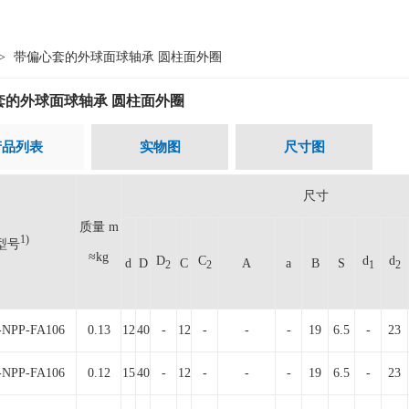
>
带偏心套的外球面球轴承 圆柱面外圈
套的外球面球轴承 圆柱面外圈
产品列表
实物图
尺寸图
尺寸
质量 m
1)
型号
≈kg
D
C
d
d
d
D
C
A
a
B
S
2
2
1
2
-NPP-FA106
0.13
12
40
-
12
-
-
-
19
6.5
-
23
-NPP-FA106
0.12
15
40
-
12
-
-
-
19
6.5
-
23