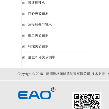
钢球
减速机轴承
锁紧螺母
立式轴承座LOE,剖分用于圆柱孔调心滚子轴承
圆柱滚子
开槽锁紧螺母
立式轴承座LOE,剖分适用于带紧定套的圆锥孔调心滚子轴承
无外圈满装圆柱滚子轴承 RSL系列
向心关节轴承
止动垫圈
立式轴承座单元VRE3,非剖分带轴及轴承
满装圆柱滚子轴承 SL01,SL02 系列
止动卡板
向心关节轴承
角接触关节轴承
立式轴承座BND,非剖分适用于调心滚子轴承
外球面满滚子轴承 SL05,SL06 系列
带法兰的轴承座F112,非剖分适用于加宽内圈的调心球轴承
满装圆柱滚子轴承 SL1829 系列
角接触关节轴承
推力关节轴承
带法兰的轴承座F5,非剖分用于带紧定套的圆锥孔轴承
双列满装圆柱滚子轴承 SL1849系列
单列满装圆柱滚子轴承 SL1830 系列
推力关节轴承
杆端关节轴承
杆端关节轴承
油缸耳环关节轴承
油缸耳环关节轴承
Copyright © 2018 - 德國埃格奧軸承制造有限公司 技术支持 -