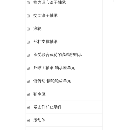
滚针/ 推力圆柱滚子轴承 无内圈 带或不带外罩
推力滚针和保持架组件 推力轴承垫圈
推力调心滚子轴承
滚针/ 角接触球轴承 带内圈
推力滚针轴承 带定心套
推力调心滚子轴承
交叉滚子轴承
内圈 无润滑孔
与向心滚针轴承 组合使用
内圈 带润滑孔
交叉滚子轴承
滚轮
支承型滚轮
丝杠支撑轴承
螺栓型滚轮
推力角接触球轴承
承受联合载荷的高精密轴承
球轴承滚轮
滚针/推力圆柱滚子轴承
推力/向心轴承
外球面轴承,轴承座单元
密封组件 精密锁紧螺母
推力角接触球轴承
外球面轴承
链传动 惰轮轮齿单元
轴承座单元
链传动 惰轮轮齿单元
轴承座
惰轮单元
立式轴承座SNV,剖分用于带紧定套的圆锥孔轴承
紧固件和止动件
立式轴承座SNV,剖分用于圆柱孔轴承
紧定套
滚动体
立式轴承座S30,剖分适用于带紧定套的圆锥孔调心滚子轴承
退卸套
立式轴承座SD31,剖分适用于带紧定套的圆锥孔调心滚子轴承