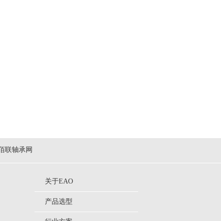
佰联轴承网
关于EAO
产品选型