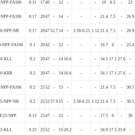
-NPP-FA106
0.11
17
40
-
12
-
-
-
19
6.5
-
23
-NPP-FA106
0.17
20
47
-
14
-
-
-
21.4
7.5
-
26.9
0-NPP-NR
0.17
20
47
52.7
14
-
3.58-0.25
1.12
21.4
7.5
-
26.9
-NPP-FA106
0.1
20
42
-
12
-
-
-
16.7
6
-
25.4
20-KLL
0.2
20
47
-
14
16.6
-
-
34.1
17.1
27.6
-
20-KRR
0.2
20
47
-
14
16.6
-
-
34.1
17.1
27.6
-
-NPP-FA106
0.2
25
52
-
15
-
-
-
21.4
7.5
-
30.5
5-NPP-NR
0.2
25
52
57.9
15
-
3.58-0.25
1.12
21.4
7.5
-
30.5
E25-NPP
0.13
25
47
-
12
-
-
-
17.5
6
-
30
25-KLL
0.25
25
52
-
15
20.2
-
-
34.9
17.5
33.8
-