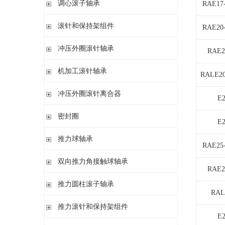
调心滚子轴承
单列英制圆锥滚子轴承
RAE17
高精密圆柱滚子轴承
带紧定套
整体式圆锥滚子轴承
圆柱孔或圆锥孔
滚针和保持架组件
RAE20
带紧定套
单列
冲压外圈滚针轴承
带退卸套
RAE2
单列和双列
开式 闭式 无密封
机加工滚针轴承
RALE20
开式 闭式 密封
无内圈
冲压外圈滚针离合器
开式、满装滚针单元、无密封
E
无内圈 开式
不带轴承 带滚花或不带滚花
密封圈
带内圈 开式
E
带轴承配置 带滚花或不带滚花
无内圈 密封
密封圈
推力球轴承
带内圈 密封
RAE25
无挡边无内圈 开式
单向推力球轴承
双向推力角接触球轴承
RAE2
无挡边带内圈 开式
双向推力球轴承
双向推力角接触球轴承
推力圆柱滚子轴承
调心 有/无内圈
RAL
滚针/推力球轴承 无内圈
推力圆柱滚子轴承 保持架组件 推力轴承垫圈
推力滚针和保持架组件
滚针/ 推力球轴承 无内圈 带或不带外罩
E