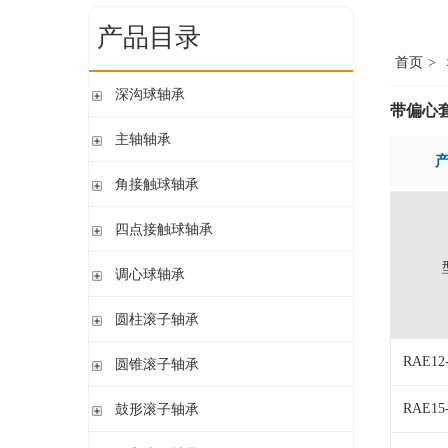
产品目录
首页
>
深沟球轴承
带偏心
单列开式
主轴轴承
单列开式或密封
带钢球
角接触球轴承
双列
陶瓷球
单列开式或密封
四点接触球轴承
带钢球 密封
单列开式
陶瓷球 密封
四点接触球轴承
调心球轴承
双列开式或密封
圆柱孔开式或密封
圆柱滚子轴承
圆柱孔或圆锥孔 开式或密封
带保持架的圆柱滚子轴承
RAE12
圆锥滚子轴承
圆柱孔或圆锥孔 开式
带盘式保持架或隔片的圆柱滚子轴承
加宽内圈
单列圆锥滚子轴承
RAE15
鼓形滚子轴承
单列满装圆柱滚子轴承
带紧定套开式或密封
配对圆锥滚子轴承
双列满装圆柱滚子轴承
带紧定套开式
圆柱孔或圆锥孔