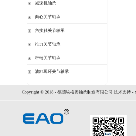
钢球
减速机轴承
锁紧螺母
立式轴承座LOE,剖分用于圆柱孔调心滚子轴承
圆柱滚子
开槽锁紧螺母
立式轴承座LOE,剖分适用于带紧定套的圆锥孔调心滚子轴承
无外圈满装圆柱滚子轴承 RSL系列
向心关节轴承
止动垫圈
立式轴承座单元VRE3,非剖分带轴及轴承
满装圆柱滚子轴承 SL01,SL02 系列
止动卡板
向心关节轴承
角接触关节轴承
立式轴承座BND,非剖分适用于调心滚子轴承
外球面满滚子轴承 SL05,SL06 系列
带法兰的轴承座F112,非剖分适用于加宽内圈的调心球轴承
满装圆柱滚子轴承 SL1829 系列
角接触关节轴承
推力关节轴承
带法兰的轴承座F5,非剖分用于带紧定套的圆锥孔轴承
双列满装圆柱滚子轴承 SL1849系列
单列满装圆柱滚子轴承 SL1830 系列
推力关节轴承
杆端关节轴承
杆端关节轴承
油缸耳环关节轴承
油缸耳环关节轴承
Copyright © 2018 - 德國埃格奧軸承制造有限公司 技术支持 -