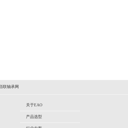
佰联轴承网
关于EAO
产品选型