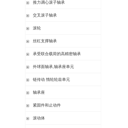
滚针/ 推力圆柱滚子轴承 无内圈 带或不带外罩
推力滚针和保持架组件 推力轴承垫圈
推力调心滚子轴承
滚针/ 角接触球轴承 带内圈
推力滚针轴承 带定心套
推力调心滚子轴承
交叉滚子轴承
内圈 无润滑孔
与向心滚针轴承 组合使用
内圈 带润滑孔
交叉滚子轴承
滚轮
支承型滚轮
丝杠支撑轴承
螺栓型滚轮
推力角接触球轴承
承受联合载荷的高精密轴承
球轴承滚轮
滚针/推力圆柱滚子轴承
推力/向心轴承
外球面轴承,轴承座单元
密封组件 精密锁紧螺母
推力角接触球轴承
外球面轴承
链传动 惰轮轮齿单元
轴承座单元
链传动 惰轮轮齿单元
轴承座
惰轮单元
立式轴承座SNV,剖分用于带紧定套的圆锥孔轴承
紧固件和止动件
立式轴承座SNV,剖分用于圆柱孔轴承
紧定套
滚动体
立式轴承座S30,剖分适用于带紧定套的圆锥孔调心滚子轴承
退卸套
立式轴承座SD31,剖分适用于带紧定套的圆锥孔调心滚子轴承