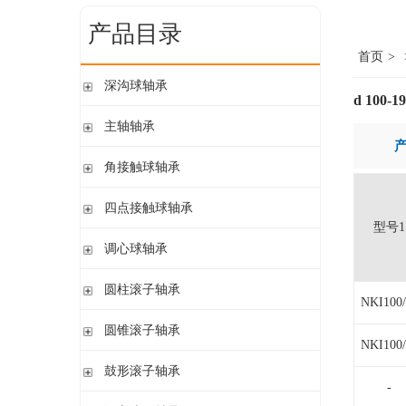
产品目录
首页
>
深沟球轴承
d 100-
单列开式
主轴轴承
单列开式或密封
带钢球
角接触球轴承
双列
陶瓷球
单列开式或密封
四点接触球轴承
带钢球 密封
单列开式
型号1
陶瓷球 密封
四点接触球轴承
调心球轴承
双列开式或密封
圆柱孔开式或密封
圆柱滚子轴承
NKI100/
圆柱孔或圆锥孔 开式或密封
带保持架的圆柱滚子轴承
圆锥滚子轴承
圆柱孔或圆锥孔 开式
NKI100/
带盘式保持架或隔片的圆柱滚子轴承
加宽内圈
单列圆锥滚子轴承
鼓形滚子轴承
单列满装圆柱滚子轴承
带紧定套开式或密封
-
配对圆锥滚子轴承
双列满装圆柱滚子轴承
带紧定套开式
圆柱孔或圆锥孔