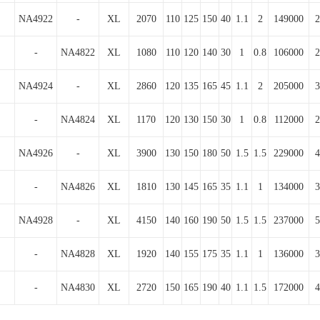
NA4922
-
XL
2070
110
125
150
40
1.1
2
149000
2
-
NA4822
XL
1080
110
120
140
30
1
0.8
106000
2
NA4924
-
XL
2860
120
135
165
45
1.1
2
205000
3
-
NA4824
XL
1170
120
130
150
30
1
0.8
112000
2
NA4926
-
XL
3900
130
150
180
50
1.5
1.5
229000
4
-
NA4826
XL
1810
130
145
165
35
1.1
1
134000
3
NA4928
-
XL
4150
140
160
190
50
1.5
1.5
237000
5
-
NA4828
XL
1920
140
155
175
35
1.1
1
136000
3
-
NA4830
XL
2720
150
165
190
40
1.1
1.5
172000
4