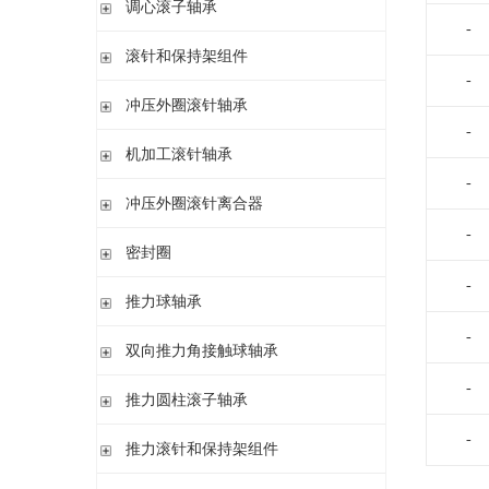
调心滚子轴承
单列英制圆锥滚子轴承
高精密圆柱滚子轴承
带紧定套
-
整体式圆锥滚子轴承
圆柱孔或圆锥孔
滚针和保持架组件
带紧定套
-
单列
冲压外圈滚针轴承
带退卸套
单列和双列
-
开式 闭式 无密封
机加工滚针轴承
开式 闭式 密封
-
无内圈
冲压外圈滚针离合器
开式、满装滚针单元、无密封
无内圈 开式
-
不带轴承 带滚花或不带滚花
密封圈
带内圈 开式
带轴承配置 带滚花或不带滚花
无内圈 密封
-
密封圈
推力球轴承
带内圈 密封
-
无挡边无内圈 开式
单向推力球轴承
双向推力角接触球轴承
无挡边带内圈 开式
双向推力球轴承
-
双向推力角接触球轴承
推力圆柱滚子轴承
调心 有/无内圈
滚针/推力球轴承 无内圈
-
推力圆柱滚子轴承 保持架组件 推力轴承垫圈
推力滚针和保持架组件
滚针/ 推力球轴承 无内圈 带或不带外罩