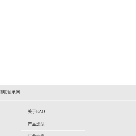
佰联轴承网
关于EAO
产品选型