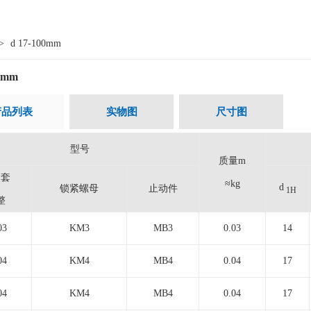
>
d 17-100mm
00mm
产品列表
实物图
尺寸图
型号
质量m
定套
≈kg
d
锁紧螺母
止动件
1H
整
03
KM3
MB3
0.03
14
04
KM4
MB4
0.04
17
04
KM4
MB4
0.04
17