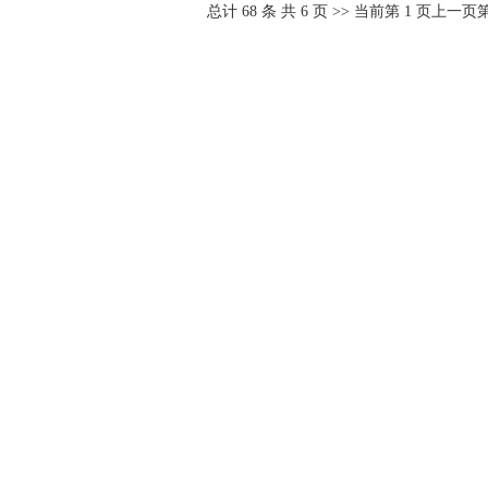
总计
68
条 共
6
页 >> 当前第
1
页
上一页