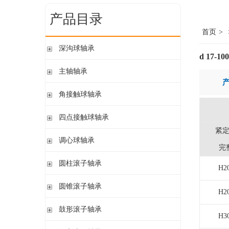
产品目录
首页
>
深沟球轴承
d 17-1
单列开式
主轴轴承
单列开式或密封
带钢球
角接触球轴承
双列
陶瓷球
单列开式或密封
四点接触球轴承
带钢球 密封
单列开式
紧
陶瓷球 密封
四点接触球轴承
调心球轴承
双列开式或密封
完
圆柱孔开式或密封
圆柱滚子轴承
H2
圆柱孔或圆锥孔 开式或密封
带保持架的圆柱滚子轴承
圆锥滚子轴承
圆柱孔或圆锥孔 开式
H2
带盘式保持架或隔片的圆柱滚子轴承
加宽内圈
单列圆锥滚子轴承
鼓形滚子轴承
单列满装圆柱滚子轴承
带紧定套开式或密封
H3
配对圆锥滚子轴承
双列满装圆柱滚子轴承
带紧定套开式
圆柱孔或圆锥孔