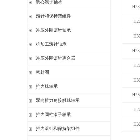
调心滚子轴承
单列英制圆锥滚子轴承
高精密圆柱滚子轴承
H23
带紧定套
整体式圆锥滚子轴承
圆柱孔或圆锥孔
滚针和保持架组件
H2
带紧定套
单列
冲压外圈滚针轴承
带退卸套
单列和双列
H3
开式 闭式 无密封
机加工滚针轴承
开式 闭式 密封
H23
无内圈
冲压外圈滚针离合器
开式、满装滚针单元、无密封
无内圈 开式
H2
不带轴承 带滚花或不带滚花
密封圈
带内圈 开式
带轴承配置 带滚花或不带滚花
H3
无内圈 密封
密封圈
推力球轴承
带内圈 密封
H23
无挡边无内圈 开式
单向推力球轴承
双向推力角接触球轴承
无挡边带内圈 开式
双向推力球轴承
H2
双向推力角接触球轴承
推力圆柱滚子轴承
调心 有/无内圈
滚针/推力球轴承 无内圈
H3
推力圆柱滚子轴承 保持架组件 推力轴承垫圈
推力滚针和保持架组件
滚针/ 推力球轴承 无内圈 带或不带外罩