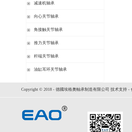
钢球
减速机轴承
锁紧螺母
立式轴承座LOE,剖分用于圆柱孔调心滚子轴承
圆柱滚子
开槽锁紧螺母
立式轴承座LOE,剖分适用于带紧定套的圆锥孔调心滚子轴承
无外圈满装圆柱滚子轴承 RSL系列
向心关节轴承
止动垫圈
立式轴承座单元VRE3,非剖分带轴及轴承
满装圆柱滚子轴承 SL01,SL02 系列
止动卡板
向心关节轴承
角接触关节轴承
立式轴承座BND,非剖分适用于调心滚子轴承
外球面满滚子轴承 SL05,SL06 系列
带法兰的轴承座F112,非剖分适用于加宽内圈的调心球轴承
满装圆柱滚子轴承 SL1829 系列
角接触关节轴承
推力关节轴承
带法兰的轴承座F5,非剖分用于带紧定套的圆锥孔轴承
双列满装圆柱滚子轴承 SL1849系列
单列满装圆柱滚子轴承 SL1830 系列
推力关节轴承
杆端关节轴承
杆端关节轴承
油缸耳环关节轴承
油缸耳环关节轴承
Copyright © 2018 - 德國埃格奧軸承制造有限公司 技术支持 -