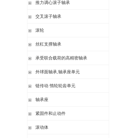
滚针/ 推力圆柱滚子轴承 无内圈 带或不带外罩
推力滚针和保持架组件 推力轴承垫圈
推力调心滚子轴承
滚针/ 角接触球轴承 带内圈
推力滚针轴承 带定心套
推力调心滚子轴承
交叉滚子轴承
内圈 无润滑孔
与向心滚针轴承 组合使用
内圈 带润滑孔
交叉滚子轴承
滚轮
支承型滚轮
丝杠支撑轴承
螺栓型滚轮
推力角接触球轴承
承受联合载荷的高精密轴承
球轴承滚轮
滚针/推力圆柱滚子轴承
推力/向心轴承
外球面轴承,轴承座单元
密封组件 精密锁紧螺母
推力角接触球轴承
外球面轴承
链传动 惰轮轮齿单元
轴承座单元
链传动 惰轮轮齿单元
轴承座
惰轮单元
立式轴承座SNV,剖分用于带紧定套的圆锥孔轴承
紧固件和止动件
立式轴承座SNV,剖分用于圆柱孔轴承
紧定套
滚动体
立式轴承座S30,剖分适用于带紧定套的圆锥孔调心滚子轴承
退卸套
立式轴承座SD31,剖分适用于带紧定套的圆锥孔调心滚子轴承