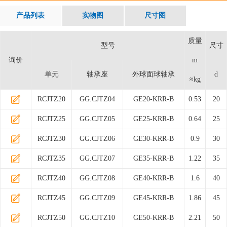
产品列表
实物图
尺寸图
质量
型号
尺寸
询价
m
单元
轴承座
外球面球轴承
d
≈kg
RCJTZ20
GG.CJTZ04
GE20-KRR-B
0.53
20
RCJTZ25
GG.CJTZ05
GE25-KRR-B
0.64
25
RCJTZ30
GG.CJTZ06
GE30-KRR-B
0.9
30
RCJTZ35
GG.CJTZ07
GE35-KRR-B
1.22
35
RCJTZ40
GG.CJTZ08
GE40-KRR-B
1.6
40
RCJTZ45
GG.CJTZ09
GE45-KRR-B
1.86
45
RCJTZ50
GG.CJTZ10
GE50-KRR-B
2.21
50