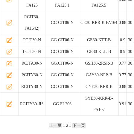
FA125
FA125.1
FA125.5
RCJT30-
GG.CJT06-N
GE30-KRR-B-FA164
0.88
30
FA1642)
TCJT30-N
GG.CJT06-N
GE30-KTT-B
0.9
30
LCJT30-N
GG.CJT06-N
GE30-KLL-B
0.9
30
RCJTA30-N
GG.CJT06-N
GSH30-2RSR-B
0.77
30
PCJTY30-N
GG.CJT06-N
GAY30-NPP-B
0.77
30
RCJTY30-N
GG.CJT06-N
GYE30-KRR-B
0.88
30
GYE30-KRR-B-
RCJTY30-JIS
GG.FL206
0.91
30
FA107
上一页
1
2
3
下一页