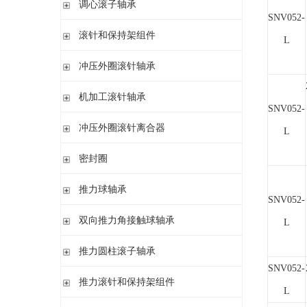
调心滚子轴承
单列英制圆锥滚子轴承
高精密圆柱滚子轴承
带紧定套
SNV052-
整体式圆锥滚子轴承
圆柱孔或圆锥孔
滚针和保持架组件
L
带紧定套
单列
冲压外圈滚针轴承
带退卸套
单列和双列
开式 闭式 无密封
机加工滚针轴承
SNV052-
开式 闭式 密封
无内圈
冲压外圈滚针离合器
开式、满装滚针单元、无密封
L
无内圈 开式
不带轴承 带滚花或不带滚花
密封圈
带内圈 开式
带轴承配置 带滚花或不带滚花
无内圈 密封
密封圈
推力球轴承
带内圈 密封
SNV052-
无挡边无内圈 开式
单向推力球轴承
双向推力角接触球轴承
L
无挡边带内圈 开式
双向推力球轴承
双向推力角接触球轴承
推力圆柱滚子轴承
调心 有/无内圈
SNV052-
滚针/推力球轴承 无内圈
推力圆柱滚子轴承 保持架组件 推力轴承垫圈
推力滚针和保持架组件
滚针/ 推力球轴承 无内圈 带或不带外罩
L