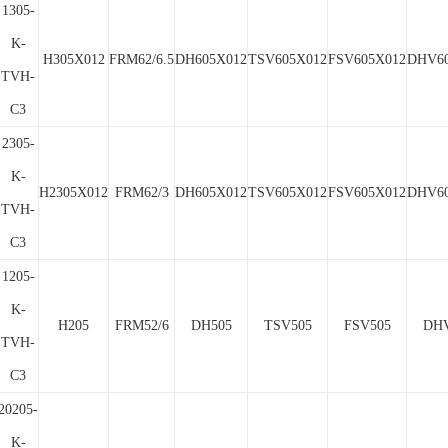
1305-
K-
H305X012
FRM62/6.5
DH605X012
TSV605X012
FSV605X012
DHV60
TVH-
C3
2305-
K-
H2305X012
FRM62/3
DH605X012
TSV605X012
FSV605X012
DHV60
TVH-
C3
1205-
K-
H205
FRM52/6
DH505
TSV505
FSV505
DHV
TVH-
C3
20205-
K-