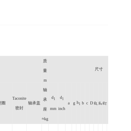
质
尺寸
量
m
轴
d
d
Taconite
1
1
承
h
g
g
g
g
型圈
轴承盖
a
g
b
c
D
h
m
u
1
L
v
T
3
密封
mm
inch
座
≈kg