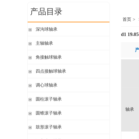
产品目录
首页
>
深沟球轴承
d1 19.0
单列开式
主轴轴承
单列开式或密封
带钢球
角接触球轴承
双列
陶瓷球
单列开式或密封
四点接触球轴承
带钢球 密封
单列开式
陶瓷球 密封
四点接触球轴承
调心球轴承
双列开式或密封
圆柱孔开式或密封
圆柱滚子轴承
圆柱孔或圆锥孔 开式或密封
轴承
带保持架的圆柱滚子轴承
圆锥滚子轴承
圆柱孔或圆锥孔 开式
带盘式保持架或隔片的圆柱滚子轴承
加宽内圈
单列圆锥滚子轴承
鼓形滚子轴承
单列满装圆柱滚子轴承
带紧定套开式或密封
配对圆锥滚子轴承
双列满装圆柱滚子轴承
带紧定套开式
圆柱孔或圆锥孔