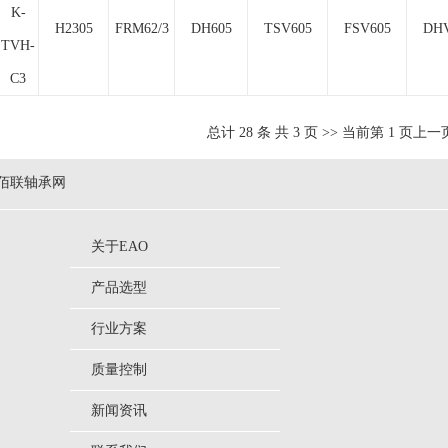
K-
H2305
FRM62/3
DH605
TSV605
FSV605
DHV
TVH-
C3
总计
28
条 共
3
页 >> 当前第
1
页
上一
佰联轴承网
关于EAO
产品选型
行业方案
质量控制
新闻资讯