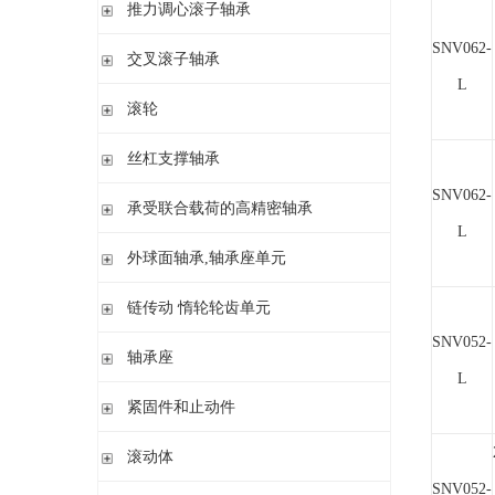
滚针/ 推力圆柱滚子轴承 无内圈 带或不带外罩
推力滚针和保持架组件 推力轴承垫圈
推力调心滚子轴承
滚针/ 角接触球轴承 带内圈
推力滚针轴承 带定心套
SNV062-
推力调心滚子轴承
交叉滚子轴承
内圈 无润滑孔
与向心滚针轴承 组合使用
L
内圈 带润滑孔
交叉滚子轴承
滚轮
支承型滚轮
丝杠支撑轴承
螺栓型滚轮
SNV062-
推力角接触球轴承
承受联合载荷的高精密轴承
球轴承滚轮
滚针/推力圆柱滚子轴承
L
推力/向心轴承
外球面轴承,轴承座单元
密封组件 精密锁紧螺母
推力角接触球轴承
外球面轴承
链传动 惰轮轮齿单元
轴承座单元
SNV052-
链传动 惰轮轮齿单元
轴承座
惰轮单元
L
立式轴承座SNV,剖分用于带紧定套的圆锥孔轴承
紧固件和止动件
立式轴承座SNV,剖分用于圆柱孔轴承
紧定套
滚动体
立式轴承座S30,剖分适用于带紧定套的圆锥孔调心滚子轴承
退卸套
立式轴承座SD31,剖分适用于带紧定套的圆锥孔调心滚子轴承
SNV052-