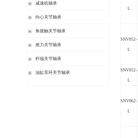
钢球
减速机轴承
锁紧螺母
立式轴承座LOE,剖分用于圆柱孔调心滚子轴承
L
圆柱滚子
开槽锁紧螺母
立式轴承座LOE,剖分适用于带紧定套的圆锥孔调心滚子轴承
无外圈满装圆柱滚子轴承 RSL系列
向心关节轴承
止动垫圈
立式轴承座单元VRE3,非剖分带轴及轴承
满装圆柱滚子轴承 SL01,SL02 系列
止动卡板
向心关节轴承
角接触关节轴承
立式轴承座BND,非剖分适用于调心滚子轴承
外球面满滚子轴承 SL05,SL06 系列
SNV052-
带法兰的轴承座F112,非剖分适用于加宽内圈的调心球轴承
满装圆柱滚子轴承 SL1829 系列
角接触关节轴承
推力关节轴承
带法兰的轴承座F5,非剖分用于带紧定套的圆锥孔轴承
双列满装圆柱滚子轴承 SL1849系列
L
单列满装圆柱滚子轴承 SL1830 系列
推力关节轴承
杆端关节轴承
杆端关节轴承
SNV052-
油缸耳环关节轴承
L
油缸耳环关节轴承
SNV062-
L