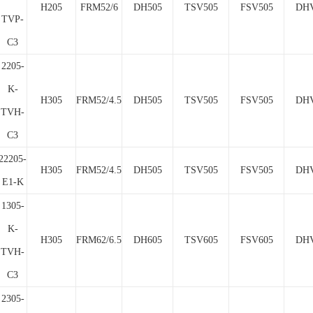
H205
FRM52/6
DH505
TSV505
FSV505
DHV
TVP-
C3
2205-
K-
H305
FRM52/4.5
DH505
TSV505
FSV505
DHV
TVH-
C3
22205-
H305
FRM52/4.5
DH505
TSV505
FSV505
DHV
E1-K
1305-
K-
H305
FRM62/6.5
DH605
TSV605
FSV605
DHV
TVH-
C3
2305-