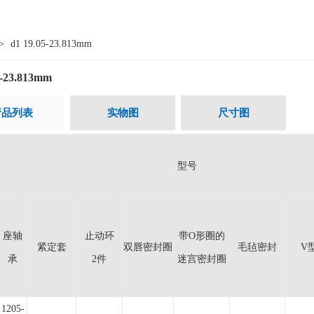
>
d1 19.05-23.813mm
5-23.813mm
产品列表
实物图
尺寸图
型号
座轴
止动环
带O形圈的
紧定套
双唇密封圈
毛毡密封
V
承
2件
迷宫密封圈
1205-