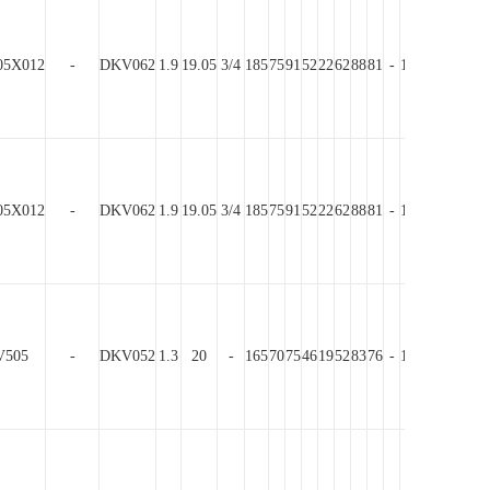
5X012
-
DKV062
1.9
19.05
3/4
185
75
91
52
22
62
88
81
-
10.5
50
150
15
5X012
-
DKV062
1.9
19.05
3/4
185
75
91
52
22
62
88
81
-
10.5
50
150
15
505
-
DKV052
1.3
20
-
165
70
75
46
19
52
83
76
-
10.5
40
130
15