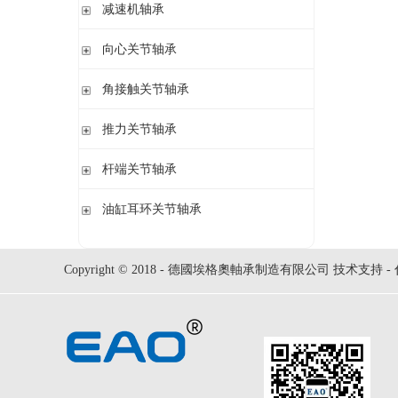
钢球
减速机轴承
锁紧螺母
立式轴承座LOE,剖分用于圆柱孔调心滚子轴承
圆柱滚子
开槽锁紧螺母
立式轴承座LOE,剖分适用于带紧定套的圆锥孔调心滚子轴承
无外圈满装圆柱滚子轴承 RSL系列
向心关节轴承
止动垫圈
立式轴承座单元VRE3,非剖分带轴及轴承
满装圆柱滚子轴承 SL01,SL02 系列
止动卡板
向心关节轴承
角接触关节轴承
立式轴承座BND,非剖分适用于调心滚子轴承
外球面满滚子轴承 SL05,SL06 系列
带法兰的轴承座F112,非剖分适用于加宽内圈的调心球轴承
满装圆柱滚子轴承 SL1829 系列
角接触关节轴承
推力关节轴承
带法兰的轴承座F5,非剖分用于带紧定套的圆锥孔轴承
双列满装圆柱滚子轴承 SL1849系列
单列满装圆柱滚子轴承 SL1830 系列
推力关节轴承
杆端关节轴承
杆端关节轴承
油缸耳环关节轴承
油缸耳环关节轴承
Copyright © 2018 - 德國埃格奧軸承制造有限公司 技术支持 -