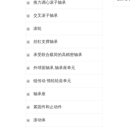
滚针/ 推力圆柱滚子轴承 无内圈 带或不带外罩
推力滚针和保持架组件 推力轴承垫圈
推力调心滚子轴承
滚针/ 角接触球轴承 带内圈
推力滚针轴承 带定心套
推力调心滚子轴承
交叉滚子轴承
内圈 无润滑孔
与向心滚针轴承 组合使用
内圈 带润滑孔
交叉滚子轴承
滚轮
支承型滚轮
丝杠支撑轴承
螺栓型滚轮
推力角接触球轴承
承受联合载荷的高精密轴承
球轴承滚轮
滚针/推力圆柱滚子轴承
推力/向心轴承
外球面轴承,轴承座单元
密封组件 精密锁紧螺母
推力角接触球轴承
外球面轴承
链传动 惰轮轮齿单元
轴承座单元
链传动 惰轮轮齿单元
轴承座
惰轮单元
立式轴承座SNV,剖分用于带紧定套的圆锥孔轴承
紧固件和止动件
立式轴承座SNV,剖分用于圆柱孔轴承
紧定套
滚动体
立式轴承座S30,剖分适用于带紧定套的圆锥孔调心滚子轴承
退卸套
立式轴承座SD31,剖分适用于带紧定套的圆锥孔调心滚子轴承