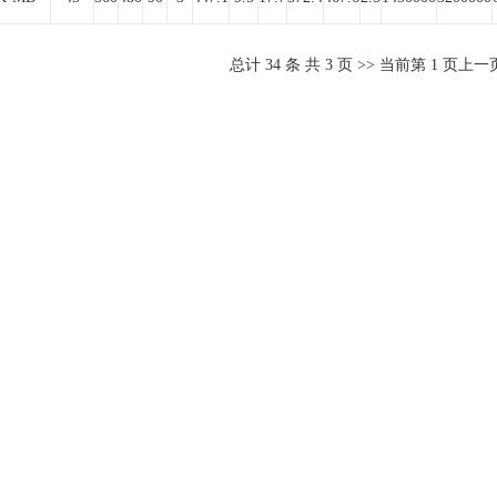
总计
34
条 共
3
页 >> 当前第
1
页
上一