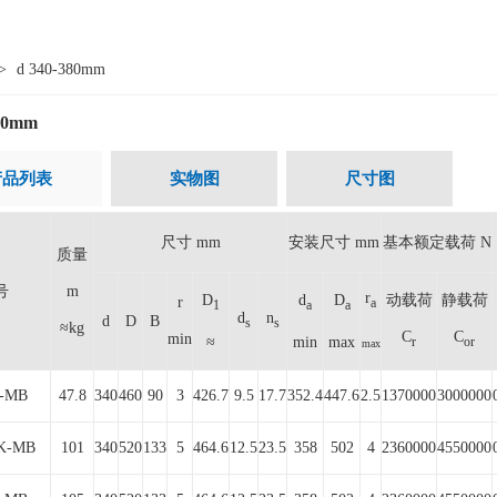
>
d 340-380mm
380mm
产品列表
实物图
尺寸图
尺寸 mm
安装尺寸 mm
基本额定载荷 N
质量
号
m
r
D
d
D
动载荷
静载荷
r
a
1
a
a
d
n
d
D
B
s
s
≈kg
C
C
min
≈
min
max
r
or
max
8-MB
47.8
340
460
90
3
426.7
9.5
17.7
352.4
447.6
2.5
1370000
3000000
-K-MB
101
340
520
133
5
464.6
12.5
23.5
358
502
4
2360000
4550000