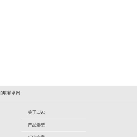
佰联轴承网
关于EAO
产品选型