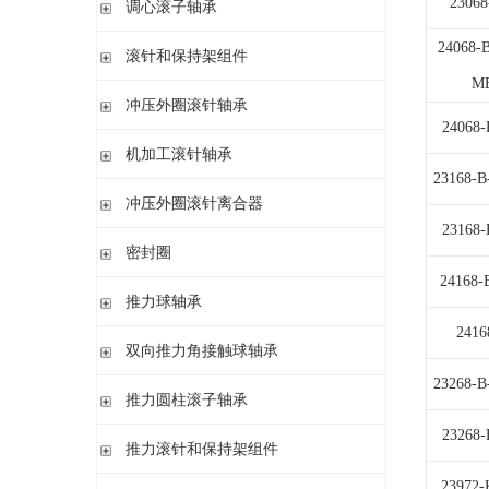
2306
调心滚子轴承
单列英制圆锥滚子轴承
高精密圆柱滚子轴承
带紧定套
整体式圆锥滚子轴承
圆柱孔或圆锥孔
24068-
滚针和保持架组件
带紧定套
M
单列
冲压外圈滚针轴承
带退卸套
单列和双列
24068
开式 闭式 无密封
机加工滚针轴承
开式 闭式 密封
23168-
无内圈
冲压外圈滚针离合器
开式、满装滚针单元、无密封
无内圈 开式
23168
不带轴承 带滚花或不带滚花
密封圈
带内圈 开式
带轴承配置 带滚花或不带滚花
24168-
无内圈 密封
密封圈
推力球轴承
带内圈 密封
2416
无挡边无内圈 开式
单向推力球轴承
双向推力角接触球轴承
无挡边带内圈 开式
双向推力球轴承
23268-
双向推力角接触球轴承
推力圆柱滚子轴承
调心 有/无内圈
滚针/推力球轴承 无内圈
23268
推力圆柱滚子轴承 保持架组件 推力轴承垫圈
推力滚针和保持架组件
滚针/ 推力球轴承 无内圈 带或不带外罩
23972