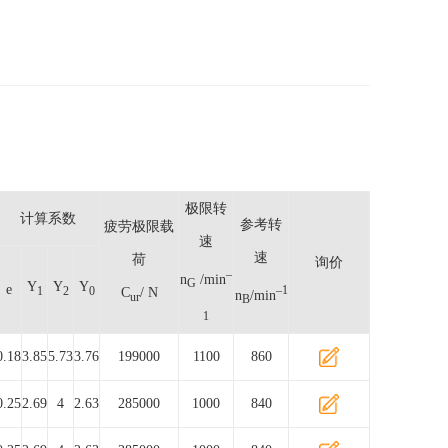
极限转
计算系数
参考转
疲劳极限载
速
速
荷
询价
–
n
/min
G
Y
Y
Y
e
–1
1
2
0
C
/ N
n
/min
ur
B
1
0.18
3.85
5.73
3.76
199000
1100
860
0.25
2.69
4
2.63
285000
1000
840