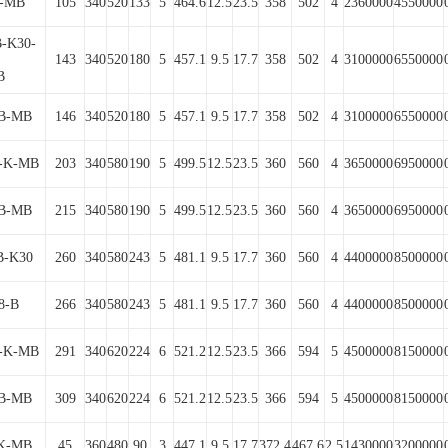
8-MB
105
340
520
133
5
464.6
12.5
23.5
358
502
4
2360000
4550000
B-K30-
143
340
520
180
5
457.1
9.5
17.7
358
502
4
3100000
6550000
B
-B-MB
146
340
520
180
5
457.1
9.5
17.7
358
502
4
3100000
6550000
B-K-MB
203
340
580
190
5
499.5
12.5
23.5
360
560
4
3650000
6950000
-B-MB
215
340
580
190
5
499.5
12.5
23.5
360
560
4
3650000
6950000
B-K30
260
340
580
243
5
481.1
9.5
17.7
360
560
4
4400000
8500000
8-B
266
340
580
243
5
481.1
9.5
17.7
360
560
4
4400000
8500000
B-K-MB
291
340
620
224
6
521.2
12.5
23.5
366
594
5
4500000
8150000
-B-MB
309
340
620
224
6
521.2
12.5
23.5
366
594
5
4500000
8150000
-K-MB
45
360
480
90
3
447.1
9.5
17.7
372.4
467.6
2.5
1430000
3200000