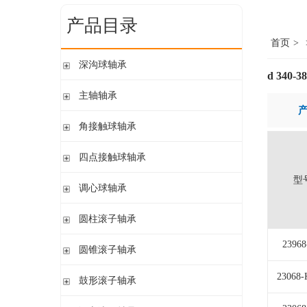
产品目录
首页
>
深沟球轴承
d 340-
单列开式
主轴轴承
单列开式或密封
带钢球
角接触球轴承
双列
陶瓷球
单列开式或密封
四点接触球轴承
带钢球 密封
单列开式
陶瓷球 密封
型
四点接触球轴承
调心球轴承
双列开式或密封
圆柱孔开式或密封
圆柱滚子轴承
圆柱孔或圆锥孔 开式或密封
带保持架的圆柱滚子轴承
2396
圆锥滚子轴承
圆柱孔或圆锥孔 开式
带盘式保持架或隔片的圆柱滚子轴承
加宽内圈
单列圆锥滚子轴承
23068
鼓形滚子轴承
单列满装圆柱滚子轴承
带紧定套开式或密封
配对圆锥滚子轴承
双列满装圆柱滚子轴承
带紧定套开式
圆柱孔或圆锥孔