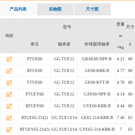
产品列表
实物图
尺寸图
质量
型号
尺寸
询价
m
单元
轴承座
外球面球轴承
d
≈kg
PTUE60
GG.TUE12
GRAE60-NPP-B
4.21
60
RTUE60
GG.TUE12
GE60-KRR-B
4.77
60
TTUE60
GG.TUE12
GE60-KTT-B
4.76
60
PTUEY60
GG.TUE12
GAY60-NPP-B
4.14
60
RTUEY60
GG.TUE12
GYE60-KRR-B
4.44
60
RTUE65-2142)
GG.TUE13/14
GE65-214-KRR-B
7.46
65
RTUEY65-2142)
GG.TUE13/14
GYE65-214-KRR-B
7
65