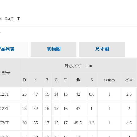
>
GAC...T
T
产品列表
实物图
尺寸图
外形尺寸 mm
 型号
D
d
B
C
T
dk
S
rs max
α˚ ≈
C25T
25
47
15
14
15
42
0.6
1
2.5
C28T
28
52
15
15
16
47
1
1
2
C30T
30
55
17
15
17
49.5
1.3
1
4.5