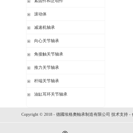
紧固件和止动件
立式轴承座SNV,剖分用于圆柱孔轴承
紧定套
滚动体
立式轴承座S30,剖分适用于带紧定套的圆锥孔调心滚子轴承
退卸套
立式轴承座SD31,剖分适用于带紧定套的圆锥孔调心滚子轴承
钢球
减速机轴承
锁紧螺母
立式轴承座LOE,剖分用于圆柱孔调心滚子轴承
圆柱滚子
开槽锁紧螺母
立式轴承座LOE,剖分适用于带紧定套的圆锥孔调心滚子轴承
无外圈满装圆柱滚子轴承 RSL系列
向心关节轴承
止动垫圈
立式轴承座单元VRE3,非剖分带轴及轴承
满装圆柱滚子轴承 SL01,SL02 系列
止动卡板
向心关节轴承
角接触关节轴承
立式轴承座BND,非剖分适用于调心滚子轴承
外球面满滚子轴承 SL05,SL06 系列
带法兰的轴承座F112,非剖分适用于加宽内圈的调心球轴承
满装圆柱滚子轴承 SL1829 系列
角接触关节轴承
推力关节轴承
带法兰的轴承座F5,非剖分用于带紧定套的圆锥孔轴承
双列满装圆柱滚子轴承 SL1849系列
单列满装圆柱滚子轴承 SL1830 系列
推力关节轴承
杆端关节轴承
杆端关节轴承
油缸耳环关节轴承
油缸耳环关节轴承
Copyright © 2018 - 德國埃格奧軸承制造有限公司 技术支持 -