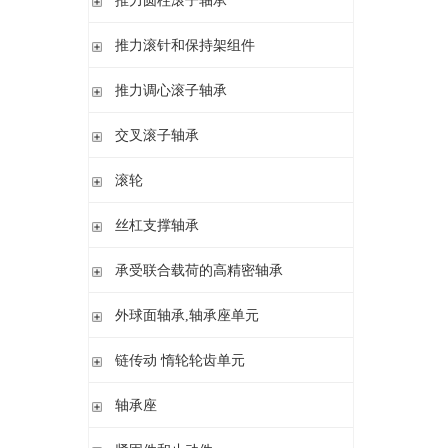
推力圆柱滚子轴承
调心 有/无内圈
滚针/推力球轴承 无内圈
推力圆柱滚子轴承 保持架组件 推力轴承垫圈
推力滚针和保持架组件
滚针/ 推力球轴承 无内圈 带或不带外罩
滚针/ 推力圆柱滚子轴承 无内圈 带或不带外罩
推力滚针和保持架组件 推力轴承垫圈
推力调心滚子轴承
滚针/ 角接触球轴承 带内圈
推力滚针轴承 带定心套
推力调心滚子轴承
交叉滚子轴承
内圈 无润滑孔
与向心滚针轴承 组合使用
内圈 带润滑孔
交叉滚子轴承
滚轮
支承型滚轮
丝杠支撑轴承
螺栓型滚轮
推力角接触球轴承
承受联合载荷的高精密轴承
球轴承滚轮
滚针/推力圆柱滚子轴承
推力/向心轴承
外球面轴承,轴承座单元
密封组件 精密锁紧螺母
推力角接触球轴承
外球面轴承
链传动 惰轮轮齿单元
轴承座单元
链传动 惰轮轮齿单元
轴承座
惰轮单元
立式轴承座SNV,剖分用于带紧定套的圆锥孔轴承