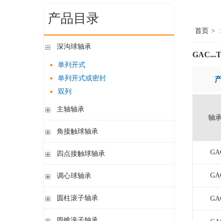
产品目录
首页
>
深沟球轴承
GAC...
单列开式
单列开式或密封
双列
主轴轴承
轴承
带钢球
角接触球轴承
陶瓷球
单列开式或密封
GA
四点接触球轴承
带钢球 密封
单列开式
陶瓷球 密封
四点接触球轴承
GA
调心球轴承
双列开式或密封
圆柱孔开式或密封
圆柱滚子轴承
GA
圆柱孔或圆锥孔 开式或密封
带保持架的圆柱滚子轴承
圆锥滚子轴承
圆柱孔或圆锥孔 开式