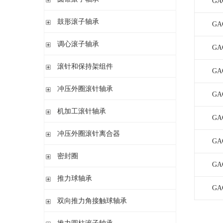
GA
带盘式保持架或隔片的圆柱滚子轴承
加宽内圈
单列圆锥滚子轴承
鼓形滚子轴承
单列满装圆柱滚子轴承
GA
带紧定套开式或密封
配对圆锥滚子轴承
双列满装圆柱滚子轴承
带紧定套开式
圆柱孔或圆锥孔
调心滚子轴承
单列英制圆锥滚子轴承
GA
高精密圆柱滚子轴承
带紧定套
整体式圆锥滚子轴承
圆柱孔或圆锥孔
滚针和保持架组件
GA
带紧定套
单列
冲压外圈滚针轴承
带退卸套
GA
单列和双列
开式 闭式 无密封
机加工滚针轴承
GA
开式 闭式 密封
无内圈
冲压外圈滚针离合器
开式、满装滚针单元、无密封
GA
无内圈 开式
不带轴承 带滚花或不带滚花
密封圈
带内圈 开式
GA
带轴承配置 带滚花或不带滚花
无内圈 密封
密封圈
推力球轴承
带内圈 密封
GA
无挡边无内圈 开式
单向推力球轴承
双向推力角接触球轴承
无挡边带内圈 开式
双向推力球轴承
双向推力角接触球轴承