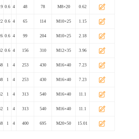
19
0.6
4
48
78
M8×20
0.62
22
0.6
4
65
114
M10×25
1.15
26
0.6
4
99
204
M10×25
2.18
32
0.6
4
156
310
M12×35
3.96
38
1
4
253
430
M16×40
7.23
38
1
4
253
430
M16×40
7.23
42
1
4
313
540
M16×40
11.1
42
1
4
313
540
M16×40
11.1
48
1
4
400
695
M20×50
15.01