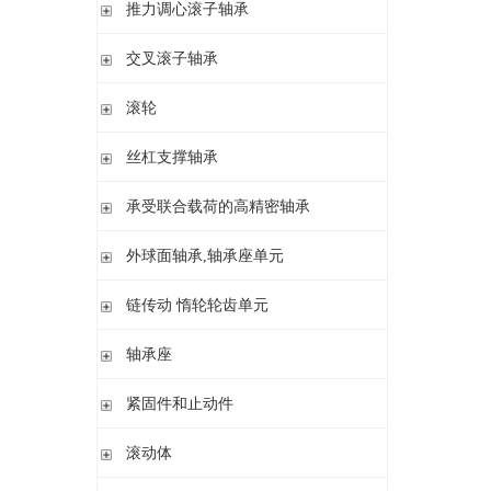
滚针/ 推力圆柱滚子轴承 无内圈 带或不带外罩
推力滚针和保持架组件 推力轴承垫圈
推力调心滚子轴承
滚针/ 角接触球轴承 带内圈
推力滚针轴承 带定心套
推力调心滚子轴承
交叉滚子轴承
内圈 无润滑孔
与向心滚针轴承 组合使用
内圈 带润滑孔
交叉滚子轴承
滚轮
支承型滚轮
丝杠支撑轴承
螺栓型滚轮
推力角接触球轴承
承受联合载荷的高精密轴承
球轴承滚轮
滚针/推力圆柱滚子轴承
推力/向心轴承
外球面轴承,轴承座单元
密封组件 精密锁紧螺母
推力角接触球轴承
外球面轴承
链传动 惰轮轮齿单元
轴承座单元
链传动 惰轮轮齿单元
轴承座
惰轮单元
立式轴承座SNV,剖分用于带紧定套的圆锥孔轴承
紧固件和止动件
立式轴承座SNV,剖分用于圆柱孔轴承
紧定套
滚动体
立式轴承座S30,剖分适用于带紧定套的圆锥孔调心滚子轴承
退卸套
立式轴承座SD31,剖分适用于带紧定套的圆锥孔调心滚子轴承