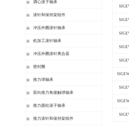
调心滚子轴承
单列英制圆锥滚子轴承
高精密圆柱滚子轴承
SIGE
带紧定套
整体式圆锥滚子轴承
圆柱孔或圆锥孔
滚针和保持架组件
SIGE
带紧定套
单列
冲压外圈滚针轴承
带退卸套
单列和双列
SIGE
开式 闭式 无密封
机加工滚针轴承
开式 闭式 密封
SIGE
无内圈
冲压外圈滚针离合器
开式、满装滚针单元、无密封
无内圈 开式
SIGE
不带轴承 带滚花或不带滚花
密封圈
带内圈 开式
带轴承配置 带滚花或不带滚花
SIGEW
无内圈 密封
密封圈
推力球轴承
带内圈 密封
SIGE
无挡边无内圈 开式
单向推力球轴承
双向推力角接触球轴承
无挡边带内圈 开式
双向推力球轴承
SIGEW
双向推力角接触球轴承
推力圆柱滚子轴承
调心 有/无内圈
滚针/推力球轴承 无内圈
SIGE
推力圆柱滚子轴承 保持架组件 推力轴承垫圈
推力滚针和保持架组件
滚针/ 推力球轴承 无内圈 带或不带外罩