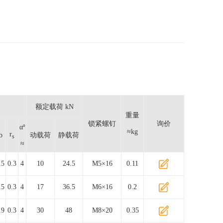
额定载荷 kN
重量
锁紧螺钉
询价
αº
≈kg
r
b
动载荷
静载荷
s
≈
15
0.3
4
10
24.5
M5×16
0.11
15
0.3
4
17
36.5
M6×16
0.2
19
0.3
4
30
48
M8×20
0.35