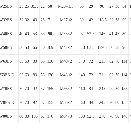
W25ES
25
25
35.5
22
58
M20×1.5
65
29
96
27
30
54
W32ES
32
32
43
28
71
M27×2
80
42
118.5
32
38
66
W40ES
40
40
53
33
90
M33×2
97
52.5
146
41
47
80
W50ES
50
50
66
40
109
M42×2
120
63.5
179.5
50
58
96
W63ES
63
63
83
53
136
M48×2
140
72
211
62
70
114
63ES-D
63
63
83
53
136
M48×2
140
72
211
62
70
114
W70ES
70
70
92
57
155
M56×2
160
84
245
70
80
135
70ES-D
70
70
92
57
155
M56×2
160
84
245
70
80
135
W80ES
80
80
105
67
170
M64×3
180
92.5
270
78
90
148