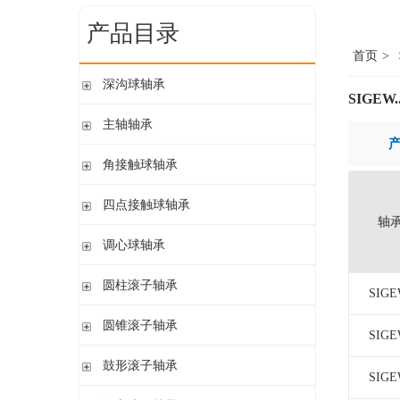
产品目录
首页
>
深沟球轴承
SIGEW.
单列开式
主轴轴承
单列开式或密封
带钢球
角接触球轴承
双列
陶瓷球
单列开式或密封
四点接触球轴承
带钢球 密封
单列开式
轴
陶瓷球 密封
四点接触球轴承
调心球轴承
双列开式或密封
圆柱孔开式或密封
圆柱滚子轴承
SIGE
圆柱孔或圆锥孔 开式或密封
带保持架的圆柱滚子轴承
圆锥滚子轴承
圆柱孔或圆锥孔 开式
SIGE
带盘式保持架或隔片的圆柱滚子轴承
加宽内圈
单列圆锥滚子轴承
鼓形滚子轴承
单列满装圆柱滚子轴承
带紧定套开式或密封
SIGE
配对圆锥滚子轴承
双列满装圆柱滚子轴承
带紧定套开式
圆柱孔或圆锥孔