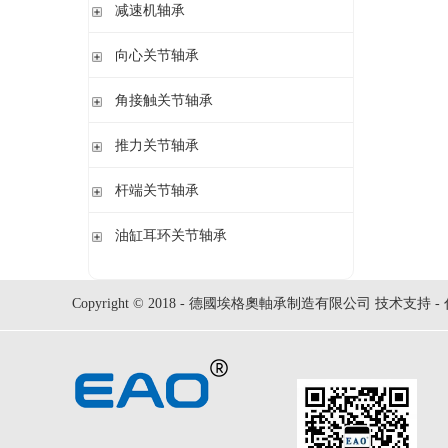
钢球
减速机轴承
锁紧螺母
立式轴承座LOE,剖分用于圆柱孔调心滚子轴承
圆柱滚子
开槽锁紧螺母
立式轴承座LOE,剖分适用于带紧定套的圆锥孔调心滚子轴承
无外圈满装圆柱滚子轴承 RSL系列
向心关节轴承
止动垫圈
立式轴承座单元VRE3,非剖分带轴及轴承
满装圆柱滚子轴承 SL01,SL02 系列
止动卡板
向心关节轴承
角接触关节轴承
立式轴承座BND,非剖分适用于调心滚子轴承
外球面满滚子轴承 SL05,SL06 系列
带法兰的轴承座F112,非剖分适用于加宽内圈的调心球轴承
满装圆柱滚子轴承 SL1829 系列
角接触关节轴承
推力关节轴承
带法兰的轴承座F5,非剖分用于带紧定套的圆锥孔轴承
双列满装圆柱滚子轴承 SL1849系列
单列满装圆柱滚子轴承 SL1830 系列
推力关节轴承
杆端关节轴承
杆端关节轴承
油缸耳环关节轴承
油缸耳环关节轴承
Copyright © 2018 - 德國埃格奧軸承制造有限公司 技术支持 -