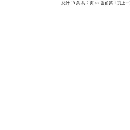
总计
19
条 共
2
页 >> 当前第
1
页
上一