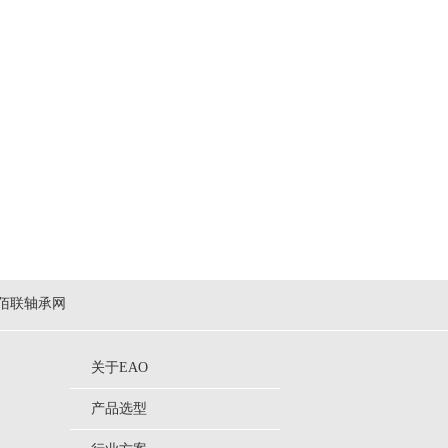
佰联轴承网
关于EAO
产品选型