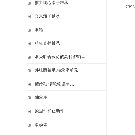
滚针/ 推力圆柱滚子轴承 无内圈 带或不带外罩
推力滚针和保持架组件 推力轴承垫圈
推力调心滚子轴承
2RS3
滚针/ 角接触球轴承 带内圈
推力滚针轴承 带定心套
推力调心滚子轴承
交叉滚子轴承
内圈 无润滑孔
与向心滚针轴承 组合使用
内圈 带润滑孔
交叉滚子轴承
滚轮
支承型滚轮
丝杠支撑轴承
螺栓型滚轮
推力角接触球轴承
承受联合载荷的高精密轴承
球轴承滚轮
滚针/推力圆柱滚子轴承
推力/向心轴承
外球面轴承,轴承座单元
密封组件 精密锁紧螺母
推力角接触球轴承
外球面轴承
链传动 惰轮轮齿单元
轴承座单元
链传动 惰轮轮齿单元
轴承座
惰轮单元
立式轴承座SNV,剖分用于带紧定套的圆锥孔轴承
紧固件和止动件
立式轴承座SNV,剖分用于圆柱孔轴承
紧定套
滚动体
立式轴承座S30,剖分适用于带紧定套的圆锥孔调心滚子轴承
退卸套
立式轴承座SD31,剖分适用于带紧定套的圆锥孔调心滚子轴承