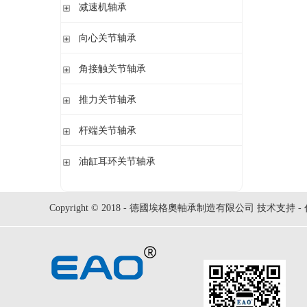
钢球
减速机轴承
锁紧螺母
立式轴承座LOE,剖分用于圆柱孔调心滚子轴承
圆柱滚子
开槽锁紧螺母
立式轴承座LOE,剖分适用于带紧定套的圆锥孔调心滚子轴承
无外圈满装圆柱滚子轴承 RSL系列
向心关节轴承
止动垫圈
立式轴承座单元VRE3,非剖分带轴及轴承
满装圆柱滚子轴承 SL01,SL02 系列
止动卡板
向心关节轴承
角接触关节轴承
立式轴承座BND,非剖分适用于调心滚子轴承
外球面满滚子轴承 SL05,SL06 系列
带法兰的轴承座F112,非剖分适用于加宽内圈的调心球轴承
满装圆柱滚子轴承 SL1829 系列
角接触关节轴承
推力关节轴承
带法兰的轴承座F5,非剖分用于带紧定套的圆锥孔轴承
双列满装圆柱滚子轴承 SL1849系列
单列满装圆柱滚子轴承 SL1830 系列
推力关节轴承
杆端关节轴承
杆端关节轴承
油缸耳环关节轴承
油缸耳环关节轴承
Copyright © 2018 - 德國埃格奧軸承制造有限公司 技术支持 -