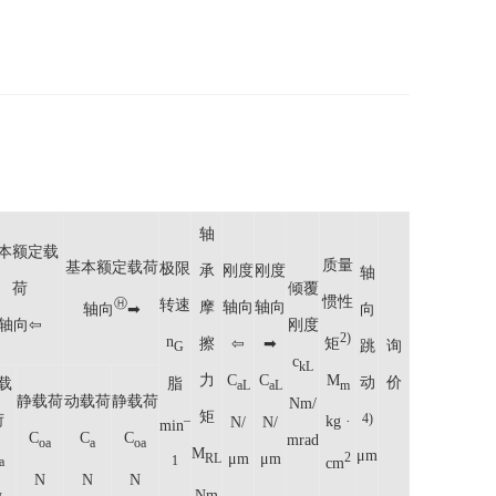
轴
本额定载
质量
基本额定载荷
极限
承
刚度
刚度
轴
荷
倾覆
惯性
Ⓗ
转速
摩
轴向
轴向
轴向
➡
向
轴向⇦
刚度
2)
n
矩
擦
⇦
➡
跳
询
G
c
kL
M
力
C
C
动
价
脂
载
m
aL
aL
静载荷
动载荷
静载荷
Nm/
矩
荷
4)
–
kg ·
N/
N/
min
C
C
C
mrad
oa
a
oa
M
μm
μm
μm
2
RL
1
a
cm
N
N
N
Nm