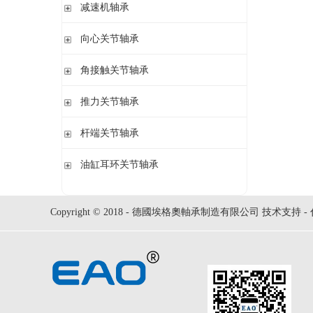
钢球
减速机轴承
锁紧螺母
立式轴承座LOE,剖分用于圆柱孔调心滚子轴承
圆柱滚子
开槽锁紧螺母
立式轴承座LOE,剖分适用于带紧定套的圆锥孔调心滚子轴承
无外圈满装圆柱滚子轴承 RSL系列
向心关节轴承
止动垫圈
立式轴承座单元VRE3,非剖分带轴及轴承
满装圆柱滚子轴承 SL01,SL02 系列
止动卡板
向心关节轴承
角接触关节轴承
立式轴承座BND,非剖分适用于调心滚子轴承
外球面满滚子轴承 SL05,SL06 系列
带法兰的轴承座F112,非剖分适用于加宽内圈的调心球轴承
满装圆柱滚子轴承 SL1829 系列
角接触关节轴承
推力关节轴承
带法兰的轴承座F5,非剖分用于带紧定套的圆锥孔轴承
双列满装圆柱滚子轴承 SL1849系列
单列满装圆柱滚子轴承 SL1830 系列
推力关节轴承
杆端关节轴承
杆端关节轴承
油缸耳环关节轴承
油缸耳环关节轴承
Copyright © 2018 - 德國埃格奧軸承制造有限公司 技术支持 -