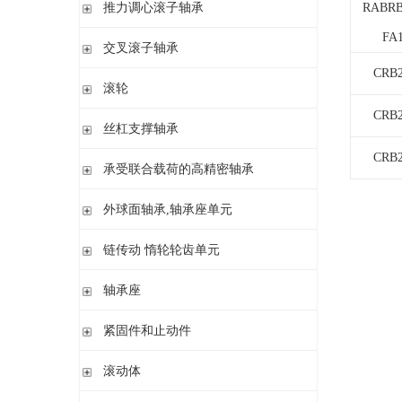
滚针/ 推力圆柱滚子轴承 无内圈 带或不带外罩
推力滚针和保持架组件 推力轴承垫圈
推力调心滚子轴承
RABRB
滚针/ 角接触球轴承 带内圈
推力滚针轴承 带定心套
FA
推力调心滚子轴承
交叉滚子轴承
内圈 无润滑孔
与向心滚针轴承 组合使用
内圈 带润滑孔
CRB2
交叉滚子轴承
滚轮
CRB2
支承型滚轮
丝杠支撑轴承
螺栓型滚轮
CRB2
推力角接触球轴承
承受联合载荷的高精密轴承
球轴承滚轮
滚针/推力圆柱滚子轴承
推力/向心轴承
外球面轴承,轴承座单元
密封组件 精密锁紧螺母
推力角接触球轴承
外球面轴承
链传动 惰轮轮齿单元
轴承座单元
链传动 惰轮轮齿单元
轴承座
惰轮单元
立式轴承座SNV,剖分用于带紧定套的圆锥孔轴承
紧固件和止动件
立式轴承座SNV,剖分用于圆柱孔轴承
紧定套
滚动体
立式轴承座S30,剖分适用于带紧定套的圆锥孔调心滚子轴承
退卸套
立式轴承座SD31,剖分适用于带紧定套的圆锥孔调心滚子轴承