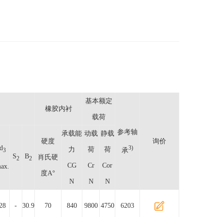
基本额定
橡胶内衬
载荷
参考轴
承载能
动载
静载
硬度
询价
d
3)
力
荷
荷
承
3
S
B
肖氏硬
2
2
CG
Cr
Cor
ax.
度A°
N
N
N
28
-
30.9
70
840
9800
4750
6203