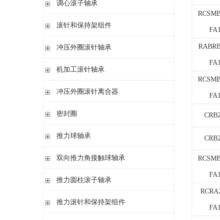
调心滚子轴承
单列英制圆锥滚子轴承
高精密圆柱滚子轴承
带紧定套
RCSMB
整体式圆锥滚子轴承
圆柱孔或圆锥孔
滚针和保持架组件
FA
带紧定套
单列
RABRB
冲压外圈滚针轴承
带退卸套
单列和双列
FA
开式 闭式 无密封
机加工滚针轴承
开式 闭式 密封
RCSMB
无内圈
冲压外圈滚针离合器
开式、满装滚针单元、无密封
FA
无内圈 开式
不带轴承 带滚花或不带滚花
密封圈
带内圈 开式
CRB2
带轴承配置 带滚花或不带滚花
无内圈 密封
密封圈
推力球轴承
CRB2
带内圈 密封
无挡边无内圈 开式
单向推力球轴承
双向推力角接触球轴承
RCSMB
无挡边带内圈 开式
双向推力球轴承
FA
双向推力角接触球轴承
推力圆柱滚子轴承
调心 有/无内圈
RCRA2
滚针/推力球轴承 无内圈
推力圆柱滚子轴承 保持架组件 推力轴承垫圈
推力滚针和保持架组件
滚针/ 推力球轴承 无内圈 带或不带外罩
FA