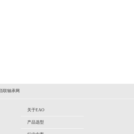
佰联轴承网
关于EAO
产品选型