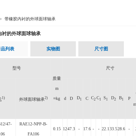
>
带橡胶内衬的外球面球轴承
内衬的外球面球轴承
产品列表
实物图
尺寸图
型号
尺寸
质量
m
D
C
C
S
D
B
1)
2)
≈kg
d
D
C
P
元
外球面球轴承
1
2
1
1
2
1
m
12/47-
RAE12-NPP-B-
0.15
12
47.3
-
17.6
-
-
22.1
33.5
28.6
-
106
FA106