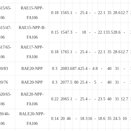
15/65-
RAE15-NPP-
0.18
15
65.1
-
25.4
-
-
22.1
35
28.6
12.7
106
FA106
15/47-
RAE15-NPP-B-
0.15
15
47.3
-
18
-
-
22.1
33.5
28.6
-
106
FA106
17/65-
RAE17-NPP-
0.18
17
65.1
-
25.4
-
-
22.1
35
28.6
12.7
106
FA106
0/83
RAE20-NPP
0.3
20
83.6
87.4
25.4
-
4.8
-
40
31
-
0/76
RAE20-NPP
0.3
20
77.5
80
25.4
-
5
-
40
31
-
20/65-
RAE20-NPP-
0.22
20
65.1
-
25.4
-
-
23.5
40
31
12.7
106
FA106
0/46-
RALE20-NPP-
0.14
20
46
-
18.3
16
-
18.6
35
24.5
10
106
FA106