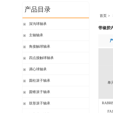
产品目录
首页
>
深沟球轴承
带橡胶
单列开式
主轴轴承
单列开式或密封
带钢球
角接触球轴承
双列
陶瓷球
单列开式或密封
四点接触球轴承
带钢球 密封
单列开式
陶瓷球 密封
四点接触球轴承
调心球轴承
双列开式或密封
圆柱孔开式或密封
圆柱滚子轴承
单
圆柱孔或圆锥孔 开式或密封
带保持架的圆柱滚子轴承
圆锥滚子轴承
圆柱孔或圆锥孔 开式
带盘式保持架或隔片的圆柱滚子轴承
加宽内圈
单列圆锥滚子轴承
RABRB
鼓形滚子轴承
单列满装圆柱滚子轴承
带紧定套开式或密封
配对圆锥滚子轴承
双列满装圆柱滚子轴承
FA
带紧定套开式
圆柱孔或圆锥孔