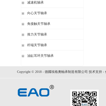
钢球
减速机轴承
锁紧螺母
立式轴承座LOE,剖分用于圆柱孔调心滚子轴承
圆柱滚子
开槽锁紧螺母
立式轴承座LOE,剖分适用于带紧定套的圆锥孔调心滚子轴承
无外圈满装圆柱滚子轴承 RSL系列
向心关节轴承
止动垫圈
立式轴承座单元VRE3,非剖分带轴及轴承
满装圆柱滚子轴承 SL01,SL02 系列
止动卡板
向心关节轴承
角接触关节轴承
立式轴承座BND,非剖分适用于调心滚子轴承
外球面满滚子轴承 SL05,SL06 系列
带法兰的轴承座F112,非剖分适用于加宽内圈的调心球轴承
满装圆柱滚子轴承 SL1829 系列
角接触关节轴承
推力关节轴承
带法兰的轴承座F5,非剖分用于带紧定套的圆锥孔轴承
双列满装圆柱滚子轴承 SL1849系列
单列满装圆柱滚子轴承 SL1830 系列
推力关节轴承
杆端关节轴承
杆端关节轴承
油缸耳环关节轴承
油缸耳环关节轴承
Copyright © 2018 - 德國埃格奧軸承制造有限公司 技术支持 -