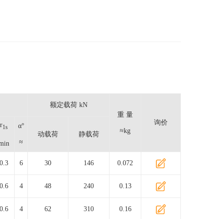
额定载荷 kN
重 量
询价
r
α°
1s
≈kg
动载荷
静载荷
≈
min
0.3
6
30
146
0.072
0.6
4
48
240
0.13
0.6
4
62
310
0.16