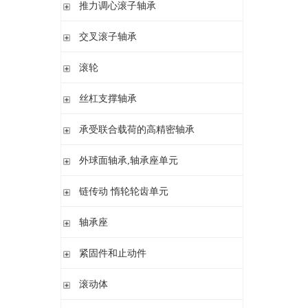
滚针/ 推力圆柱滚子轴承 无内圈 带或不带外罩
推力滚针和保持架组件 推力轴承垫圈
推力调心滚子轴承
滚针/ 角接触球轴承 带内圈
推力滚针轴承 带定心套
推力调心滚子轴承
交叉滚子轴承
内圈 无润滑孔
与向心滚针轴承 组合使用
内圈 带润滑孔
交叉滚子轴承
滚轮
支承型滚轮
丝杠支撑轴承
螺栓型滚轮
推力角接触球轴承
承受联合载荷的高精密轴承
球轴承滚轮
滚针/推力圆柱滚子轴承
推力/向心轴承
外球面轴承,轴承座单元
密封组件 精密锁紧螺母
推力角接触球轴承
外球面轴承
链传动 惰轮轮齿单元
轴承座单元
链传动 惰轮轮齿单元
轴承座
惰轮单元
立式轴承座SNV,剖分用于带紧定套的圆锥孔轴承
紧固件和止动件
立式轴承座SNV,剖分用于圆柱孔轴承
紧定套
滚动体
立式轴承座S30,剖分适用于带紧定套的圆锥孔调心滚子轴承
退卸套
立式轴承座SD31,剖分适用于带紧定套的圆锥孔调心滚子轴承