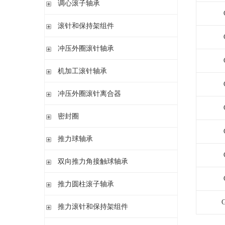
调心滚子轴承
单列英制圆锥滚子轴承
高精密圆柱滚子轴承
带紧定套
整体式圆锥滚子轴承
圆柱孔或圆锥孔
滚针和保持架组件
带紧定套
单列
冲压外圈滚针轴承
带退卸套
单列和双列
开式 闭式 无密封
机加工滚针轴承
开式 闭式 密封
无内圈
冲压外圈滚针离合器
开式、满装滚针单元、无密封
无内圈 开式
不带轴承 带滚花或不带滚花
密封圈
带内圈 开式
带轴承配置 带滚花或不带滚花
无内圈 密封
密封圈
推力球轴承
带内圈 密封
无挡边无内圈 开式
单向推力球轴承
双向推力角接触球轴承
无挡边带内圈 开式
双向推力球轴承
双向推力角接触球轴承
推力圆柱滚子轴承
调心 有/无内圈
滚针/推力球轴承 无内圈
推力圆柱滚子轴承 保持架组件 推力轴承垫圈
推力滚针和保持架组件
滚针/ 推力球轴承 无内圈 带或不带外罩