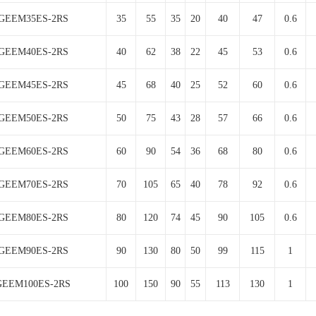
GEEM35ES-2RS
35
55
35
20
40
47
0.6
GEEM40ES-2RS
40
62
38
22
45
53
0.6
GEEM45ES-2RS
45
68
40
25
52
60
0.6
GEEM50ES-2RS
50
75
43
28
57
66
0.6
GEEM60ES-2RS
60
90
54
36
68
80
0.6
GEEM70ES-2RS
70
105
65
40
78
92
0.6
GEEM80ES-2RS
80
120
74
45
90
105
0.6
GEEM90ES-2RS
90
130
80
50
99
115
1
GEEM100ES-2RS
100
150
90
55
113
130
1