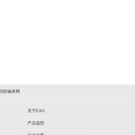
佰联轴承网
关于EAO
产品选型