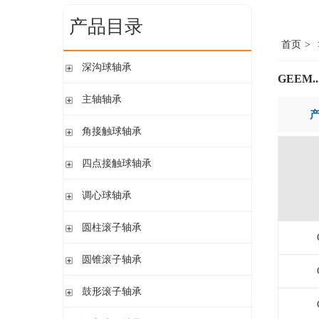
产品目录
首页
>
深沟球轴承
GEEM..
单列开式
主轴轴承
单列开式或密封
带钢球
角接触球轴承
双列
陶瓷球
单列开式或密封
四点接触球轴承
带钢球 密封
单列开式
陶瓷球 密封
四点接触球轴承
调心球轴承
双列开式或密封
圆柱孔开式或密封
圆柱滚子轴承
圆柱孔或圆锥孔 开式或密封
带保持架的圆柱滚子轴承
圆锥滚子轴承
圆柱孔或圆锥孔 开式
带盘式保持架或隔片的圆柱滚子轴承
加宽内圈
单列圆锥滚子轴承
鼓形滚子轴承
单列满装圆柱滚子轴承
带紧定套开式或密封
配对圆锥滚子轴承
双列满装圆柱滚子轴承
带紧定套开式
圆柱孔或圆锥孔