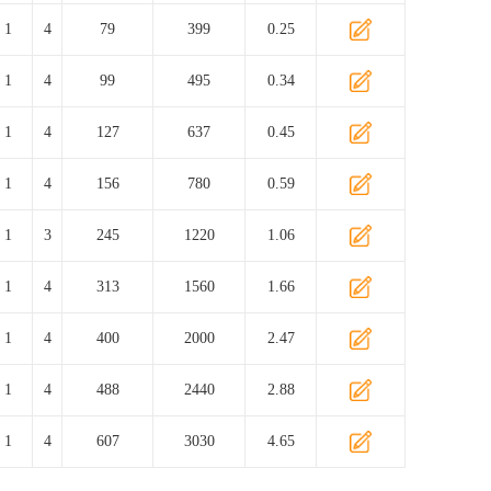
1
4
79
399
0.25
1
4
99
495
0.34
1
4
127
637
0.45
1
4
156
780
0.59
1
3
245
1220
1.06
1
4
313
1560
1.66
1
4
400
2000
2.47
1
4
488
2440
2.88
1
4
607
3030
4.65