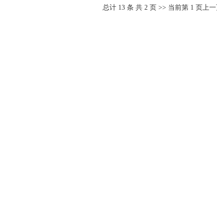
总计
13
条 共
2
页 >> 当前第
1
页
上一