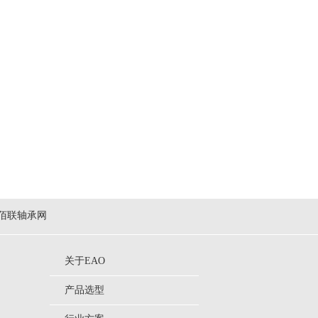
佰联轴承网
关于EAO
产品选型