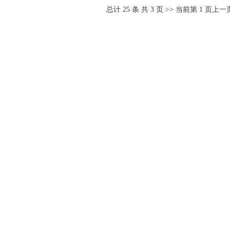
总计
25
条 共
3
页 >> 当前第
1
页
上一