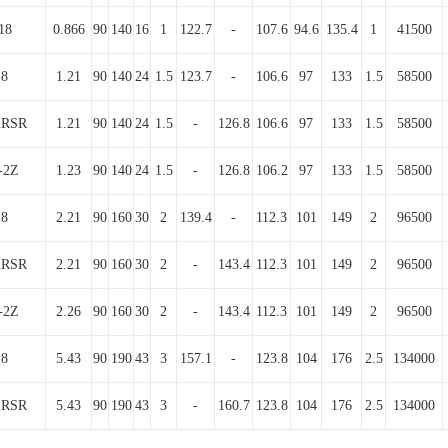
18
0.866
90
140
16
1
122.7
-
107.6
94.6
135.4
1
41500
18
1.21
90
140
24
1.5
123.7
-
106.6
97
133
1.5
58500
2RSR
1.21
90
140
24
1.5
-
126.8
106.6
97
133
1.5
58500
-2Z
1.23
90
140
24
1.5
-
126.8
106.2
97
133
1.5
58500
18
2.21
90
160
30
2
139.4
-
112.3
101
149
2
96500
2RSR
2.21
90
160
30
2
-
143.4
112.3
101
149
2
96500
-2Z
2.26
90
160
30
2
-
143.4
112.3
101
149
2
96500
18
5.43
90
190
43
3
157.1
-
123.8
104
176
2.5
134000
2RSR
5.43
90
190
43
3
-
160.7
123.8
104
176
2.5
134000