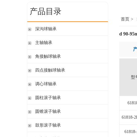
产品目录
首页
>
深沟球轴承
d 90-9
单列开式
主轴轴承
单列开式或密封
带钢球
角接触球轴承
双列
陶瓷球
单列开式或密封
四点接触球轴承
带钢球 密封
单列开式
型
陶瓷球 密封
四点接触球轴承
调心球轴承
双列开式或密封
圆柱孔开式或密封
圆柱滚子轴承
6181
圆柱孔或圆锥孔 开式或密封
带保持架的圆柱滚子轴承
圆锥滚子轴承
圆柱孔或圆锥孔 开式
带盘式保持架或隔片的圆柱滚子轴承
61818-
加宽内圈
单列圆锥滚子轴承
鼓形滚子轴承
单列满装圆柱滚子轴承
带紧定套开式或密封
配对圆锥滚子轴承
61818
双列满装圆柱滚子轴承
带紧定套开式
圆柱孔或圆锥孔