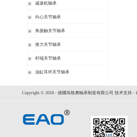
钢球
减速机轴承
锁紧螺母
立式轴承座LOE,剖分用于圆柱孔调心滚子轴承
圆柱滚子
开槽锁紧螺母
立式轴承座LOE,剖分适用于带紧定套的圆锥孔调心滚子轴承
无外圈满装圆柱滚子轴承 RSL系列
向心关节轴承
止动垫圈
立式轴承座单元VRE3,非剖分带轴及轴承
满装圆柱滚子轴承 SL01,SL02 系列
止动卡板
向心关节轴承
角接触关节轴承
立式轴承座BND,非剖分适用于调心滚子轴承
外球面满滚子轴承 SL05,SL06 系列
带法兰的轴承座F112,非剖分适用于加宽内圈的调心球轴承
满装圆柱滚子轴承 SL1829 系列
角接触关节轴承
推力关节轴承
带法兰的轴承座F5,非剖分用于带紧定套的圆锥孔轴承
双列满装圆柱滚子轴承 SL1849系列
单列满装圆柱滚子轴承 SL1830 系列
推力关节轴承
杆端关节轴承
杆端关节轴承
油缸耳环关节轴承
油缸耳环关节轴承
Copyright © 2018 - 德國埃格奧軸承制造有限公司 技术支持 -