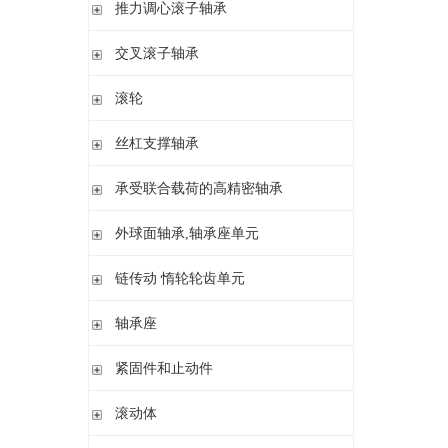
滚针/ 推力圆柱滚子轴承 无内圈 带或不带外罩
推力滚针和保持架组件 推力轴承垫圈
推力调心滚子轴承
滚针/ 角接触球轴承 带内圈
推力滚针轴承 带定心套
推力调心滚子轴承
交叉滚子轴承
内圈 无润滑孔
与向心滚针轴承 组合使用
内圈 带润滑孔
交叉滚子轴承
滚轮
支承型滚轮
丝杠支撑轴承
螺栓型滚轮
推力角接触球轴承
承受联合载荷的高精密轴承
球轴承滚轮
滚针/推力圆柱滚子轴承
推力/向心轴承
外球面轴承,轴承座单元
密封组件 精密锁紧螺母
推力角接触球轴承
外球面轴承
链传动 惰轮轮齿单元
轴承座单元
链传动 惰轮轮齿单元
轴承座
惰轮单元
立式轴承座SNV,剖分用于带紧定套的圆锥孔轴承
紧固件和止动件
立式轴承座SNV,剖分用于圆柱孔轴承
紧定套
滚动体
立式轴承座S30,剖分适用于带紧定套的圆锥孔调心滚子轴承
退卸套
立式轴承座SD31,剖分适用于带紧定套的圆锥孔调心滚子轴承