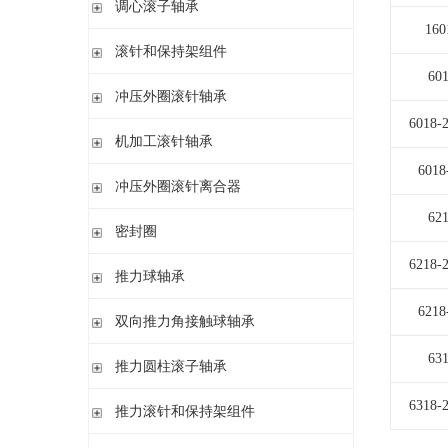
调心滚子轴承
单列英制圆锥滚子轴承
高精密圆柱滚子轴承
带紧定套
160
整体式圆锥滚子轴承
圆柱孔或圆锥孔
滚针和保持架组件
带紧定套
60
单列
冲压外圈滚针轴承
带退卸套
单列和双列
6018-
开式 闭式 无密封
机加工滚针轴承
开式 闭式 密封
6018
无内圈
冲压外圈滚针离合器
开式、满装滚针单元、无密封
无内圈 开式
62
不带轴承 带滚花或不带滚花
密封圈
带内圈 开式
带轴承配置 带滚花或不带滚花
无内圈 密封
6218-
密封圈
推力球轴承
带内圈 密封
6218
无挡边无内圈 开式
单向推力球轴承
双向推力角接触球轴承
无挡边带内圈 开式
双向推力球轴承
双向推力角接触球轴承
63
推力圆柱滚子轴承
调心 有/无内圈
滚针/推力球轴承 无内圈
推力圆柱滚子轴承 保持架组件 推力轴承垫圈
6318-
推力滚针和保持架组件
滚针/ 推力球轴承 无内圈 带或不带外罩