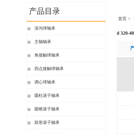
产品目录
首页
>
深沟球轴承
d 320-
单列开式
主轴轴承
单列开式或密封
带钢球
角接触球轴承
双列
陶瓷球
单列开式或密封
四点接触球轴承
带钢球 密封
单列开式
陶瓷球 密封
四点接触球轴承
调心球轴承
双列开式或密封
圆柱孔开式或密封
圆柱滚子轴承
圆柱孔或圆锥孔 开式或密封
带保持架的圆柱滚子轴承
圆锥滚子轴承
圆柱孔或圆锥孔 开式
带盘式保持架或隔片的圆柱滚子轴承
加宽内圈
单列圆锥滚子轴承
鼓形滚子轴承
单列满装圆柱滚子轴承
带紧定套开式或密封
配对圆锥滚子轴承
双列满装圆柱滚子轴承
带紧定套开式
圆柱孔或圆锥孔