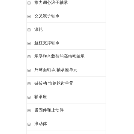
滚针/ 推力圆柱滚子轴承 无内圈 带或不带外罩
推力滚针和保持架组件 推力轴承垫圈
推力调心滚子轴承
滚针/ 角接触球轴承 带内圈
推力滚针轴承 带定心套
推力调心滚子轴承
交叉滚子轴承
内圈 无润滑孔
与向心滚针轴承 组合使用
内圈 带润滑孔
交叉滚子轴承
滚轮
支承型滚轮
丝杠支撑轴承
螺栓型滚轮
推力角接触球轴承
承受联合载荷的高精密轴承
球轴承滚轮
滚针/推力圆柱滚子轴承
推力/向心轴承
外球面轴承,轴承座单元
密封组件 精密锁紧螺母
推力角接触球轴承
外球面轴承
链传动 惰轮轮齿单元
轴承座单元
链传动 惰轮轮齿单元
轴承座
惰轮单元
立式轴承座SNV,剖分用于带紧定套的圆锥孔轴承
紧固件和止动件
立式轴承座SNV,剖分用于圆柱孔轴承
紧定套
滚动体
立式轴承座S30,剖分适用于带紧定套的圆锥孔调心滚子轴承
退卸套
立式轴承座SD31,剖分适用于带紧定套的圆锥孔调心滚子轴承