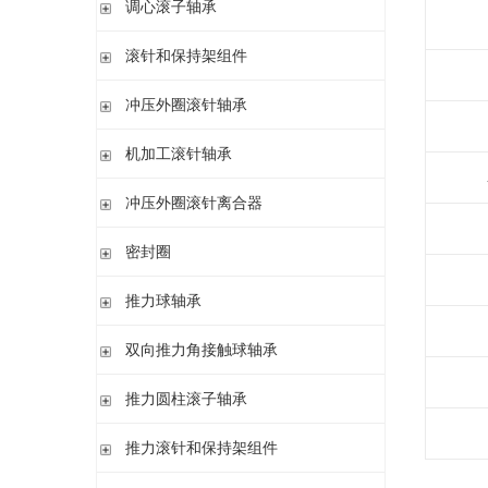
调心滚子轴承
单列英制圆锥滚子轴承
高精密圆柱滚子轴承
带紧定套
整体式圆锥滚子轴承
圆柱孔或圆锥孔
滚针和保持架组件
带紧定套
单列
冲压外圈滚针轴承
带退卸套
单列和双列
开式 闭式 无密封
机加工滚针轴承
开式 闭式 密封
无内圈
冲压外圈滚针离合器
开式、满装滚针单元、无密封
无内圈 开式
不带轴承 带滚花或不带滚花
密封圈
带内圈 开式
带轴承配置 带滚花或不带滚花
无内圈 密封
密封圈
推力球轴承
带内圈 密封
无挡边无内圈 开式
单向推力球轴承
双向推力角接触球轴承
无挡边带内圈 开式
双向推力球轴承
双向推力角接触球轴承
推力圆柱滚子轴承
调心 有/无内圈
滚针/推力球轴承 无内圈
推力圆柱滚子轴承 保持架组件 推力轴承垫圈
推力滚针和保持架组件
滚针/ 推力球轴承 无内圈 带或不带外罩