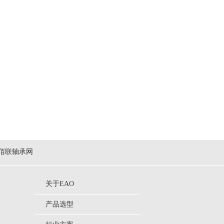
佰联轴承网
关于EAO
产品选型