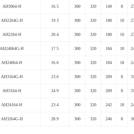
AH3064-H
16.5
300
320
149
8
2
AH2264G-H
19.3
300
320
180
10
2
AH2264-H
20.4
300
320
180
10
2
AH24064G-H
17.5
300
320
184
18
2
AH24064-H
16.6
300
320
184
18
2
AH3164G-H
23.6
300
320
209
8
3
AH3164-H
24.9
300
320
209
8
3
AH24164-H
23.4
300
320
242
18
2
AH3264G-H
28.9
300
320
246
8
3