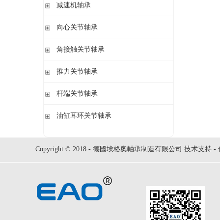
钢球
减速机轴承
锁紧螺母
立式轴承座LOE,剖分用于圆柱孔调心滚子轴承
圆柱滚子
开槽锁紧螺母
立式轴承座LOE,剖分适用于带紧定套的圆锥孔调心滚子轴承
无外圈满装圆柱滚子轴承 RSL系列
向心关节轴承
止动垫圈
立式轴承座单元VRE3,非剖分带轴及轴承
满装圆柱滚子轴承 SL01,SL02 系列
止动卡板
向心关节轴承
角接触关节轴承
立式轴承座BND,非剖分适用于调心滚子轴承
外球面满滚子轴承 SL05,SL06 系列
带法兰的轴承座F112,非剖分适用于加宽内圈的调心球轴承
满装圆柱滚子轴承 SL1829 系列
角接触关节轴承
推力关节轴承
带法兰的轴承座F5,非剖分用于带紧定套的圆锥孔轴承
双列满装圆柱滚子轴承 SL1849系列
单列满装圆柱滚子轴承 SL1830 系列
推力关节轴承
杆端关节轴承
杆端关节轴承
油缸耳环关节轴承
油缸耳环关节轴承
Copyright © 2018 - 德國埃格奧軸承制造有限公司 技术支持 -