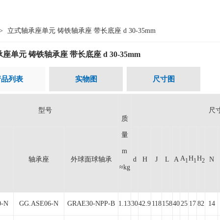
>
立式轴承座单元 铸铁轴承座 带长底座 d 30-35mm
座单元 铸铁轴承座 带长底座 d 30-35mm
产品列表
实物图
尺寸图
型号
尺
质
量
m
A
H
H
轴承座
外球面球轴承
d
H
J
L
A
N
1
1
2
≈kg
0-N
GG.ASE06-N
GRAE30-NPP-B
1.13
30
42.9
118
158
40
25
17
82
14