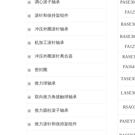
调心滚子轴承
单列英制圆锥滚子轴承
PASE30
高精密圆柱滚子轴承
带紧定套
整体式圆锥滚子轴承
FA12
圆柱孔或圆锥孔
滚针和保持架组件
带紧定套
RASE3
单列
冲压外圈滚针轴承
带退卸套
单列和双列
RASE30
开式 闭式 无密封
机加工滚针轴承
FA12
开式 闭式 密封
无内圈
冲压外圈滚针离合器
开式、满装滚针单元、无密封
RASE3
无内圈 开式
FA164
不带轴承 带滚花或不带滚花
密封圈
带内圈 开式
带轴承配置 带滚花或不带滚花
无内圈 密封
TASE3
密封圈
推力球轴承
带内圈 密封
LASE3
无挡边无内圈 开式
单向推力球轴承
双向推力角接触球轴承
无挡边带内圈 开式
双向推力球轴承
RSAO
双向推力角接触球轴承
推力圆柱滚子轴承
调心 有/无内圈
滚针/推力球轴承 无内圈
PASEY3
推力圆柱滚子轴承 保持架组件 推力轴承垫圈
推力滚针和保持架组件
滚针/ 推力球轴承 无内圈 带或不带外罩