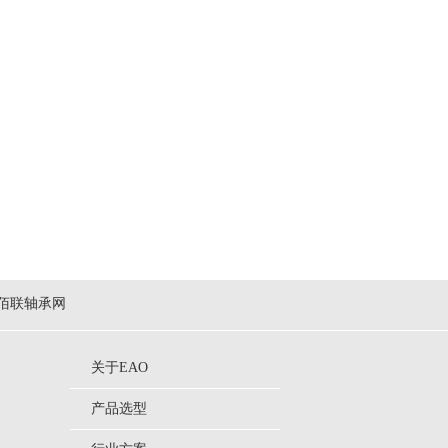
佰联轴承网
关于EAO
产品选型