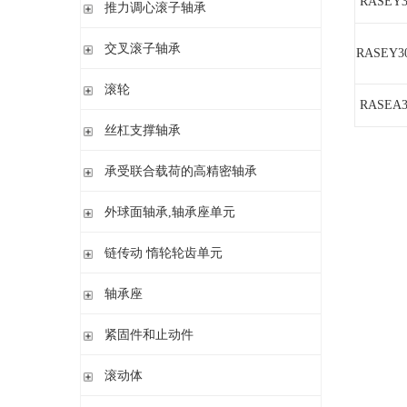
滚针/ 推力圆柱滚子轴承 无内圈 带或不带外罩
推力滚针和保持架组件 推力轴承垫圈
RASEY3
推力调心滚子轴承
滚针/ 角接触球轴承 带内圈
推力滚针轴承 带定心套
推力调心滚子轴承
交叉滚子轴承
内圈 无润滑孔
与向心滚针轴承 组合使用
RASEY30
内圈 带润滑孔
交叉滚子轴承
滚轮
RASEA3
支承型滚轮
丝杠支撑轴承
螺栓型滚轮
推力角接触球轴承
承受联合载荷的高精密轴承
球轴承滚轮
滚针/推力圆柱滚子轴承
推力/向心轴承
外球面轴承,轴承座单元
密封组件 精密锁紧螺母
推力角接触球轴承
外球面轴承
链传动 惰轮轮齿单元
轴承座单元
链传动 惰轮轮齿单元
轴承座
惰轮单元
立式轴承座SNV,剖分用于带紧定套的圆锥孔轴承
紧固件和止动件
立式轴承座SNV,剖分用于圆柱孔轴承
紧定套
滚动体
立式轴承座S30,剖分适用于带紧定套的圆锥孔调心滚子轴承
退卸套
立式轴承座SD31,剖分适用于带紧定套的圆锥孔调心滚子轴承