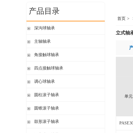
产品目录
首页
>
深沟球轴承
立式轴承
单列开式
主轴轴承
单列开式或密封
带钢球
角接触球轴承
双列
陶瓷球
单列开式或密封
四点接触球轴承
带钢球 密封
单列开式
陶瓷球 密封
四点接触球轴承
调心球轴承
双列开式或密封
圆柱孔开式或密封
圆柱滚子轴承
单元
圆柱孔或圆锥孔 开式或密封
带保持架的圆柱滚子轴承
圆锥滚子轴承
圆柱孔或圆锥孔 开式
带盘式保持架或隔片的圆柱滚子轴承
加宽内圈
单列圆锥滚子轴承
鼓形滚子轴承
单列满装圆柱滚子轴承
PASE3
带紧定套开式或密封
配对圆锥滚子轴承
双列满装圆柱滚子轴承
带紧定套开式
圆柱孔或圆锥孔