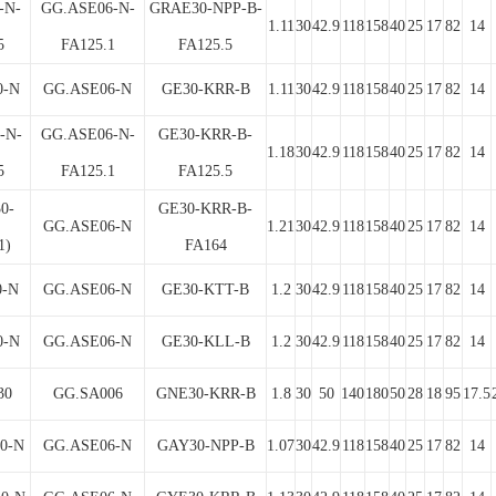
-N-
GG.ASE06-N-
GRAE30-NPP-B-
1.11
30
42.9
118
158
40
25
17
82
14
5
FA125.1
FA125.5
0-N
GG.ASE06-N
GE30-KRR-B
1.11
30
42.9
118
158
40
25
17
82
14
-N-
GG.ASE06-N-
GE30-KRR-B-
1.18
30
42.9
118
158
40
25
17
82
14
5
FA125.1
FA125.5
0-
GE30-KRR-B-
GG.ASE06-N
1.21
30
42.9
118
158
40
25
17
82
14
1)
FA164
0-N
GG.ASE06-N
GE30-KTT-B
1.2
30
42.9
118
158
40
25
17
82
14
0-N
GG.ASE06-N
GE30-KLL-B
1.2
30
42.9
118
158
40
25
17
82
14
30
GG.SA006
GNE30-KRR-B
1.8
30
50
140
180
50
28
18
95
17.5
0-N
GG.ASE06-N
GAY30-NPP-B
1.07
30
42.9
118
158
40
25
17
82
14