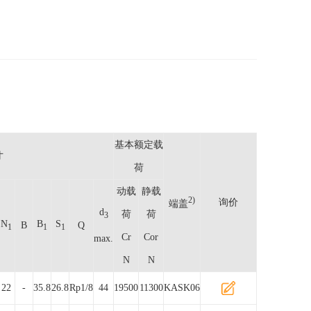
基本额定载
寸
荷
动载
静载
2)
询价
端盖
d
荷
荷
3
N
B
S
B
Q
1
1
1
Cr
Cor
max.
N
N
22
-
35.8
26.8
Rp1/8
44
19500
11300
KASK06