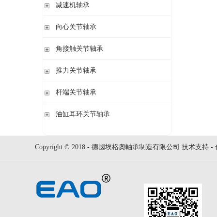
钢球
减速机轴承
锁紧螺母
立式轴承座LOE,剖分用于圆柱孔调心滚子轴承
圆柱滚子
开槽锁紧螺母
立式轴承座LOE,剖分适用于带紧定套的圆锥孔调心滚子轴承
无外圈满装圆柱滚子轴承 RSL系列
向心关节轴承
止动垫圈
立式轴承座单元VRE3,非剖分带轴及轴承
满装圆柱滚子轴承 SL01,SL02 系列
止动卡板
向心关节轴承
角接触关节轴承
立式轴承座BND,非剖分适用于调心滚子轴承
外球面满滚子轴承 SL05,SL06 系列
带法兰的轴承座F112,非剖分适用于加宽内圈的调心球轴承
满装圆柱滚子轴承 SL1829 系列
角接触关节轴承
推力关节轴承
带法兰的轴承座F5,非剖分用于带紧定套的圆锥孔轴承
双列满装圆柱滚子轴承 SL1849系列
单列满装圆柱滚子轴承 SL1830 系列
推力关节轴承
杆端关节轴承
杆端关节轴承
油缸耳环关节轴承
油缸耳环关节轴承
Copyright © 2018 - 德國埃格奧軸承制造有限公司 技术支持 -