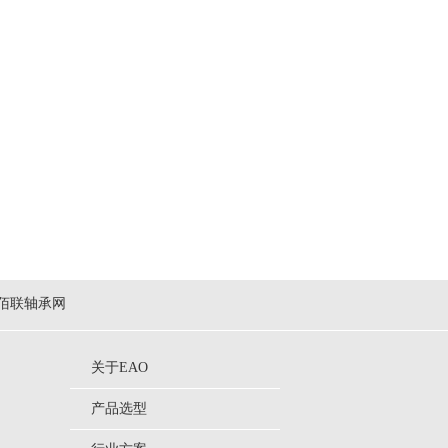
佰联轴承网
关于EAO
产品选型