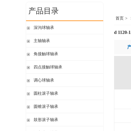
产品目录
首页
>
深沟球轴承
d 1120-
单列开式
主轴轴承
单列开式或密封
带钢球
角接触球轴承
双列
陶瓷球
单列开式或密封
四点接触球轴承
带钢球 密封
单列开式
陶瓷球 密封
四点接触球轴承
调心球轴承
双列开式或密封
圆柱孔开式或密封
圆柱滚子轴承
圆柱孔或圆锥孔 开式或密封
带保持架的圆柱滚子轴承
圆锥滚子轴承
圆柱孔或圆锥孔 开式
带盘式保持架或隔片的圆柱滚子轴承
加宽内圈
单列圆锥滚子轴承
鼓形滚子轴承
单列满装圆柱滚子轴承
带紧定套开式或密封
配对圆锥滚子轴承
双列满装圆柱滚子轴承
带紧定套开式
圆柱孔或圆锥孔