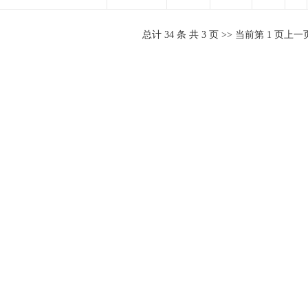
总计
34
条 共
3
页 >> 当前第
1
页
上一