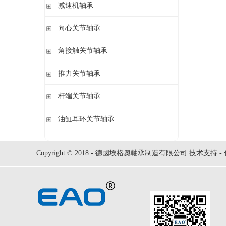
钢球
减速机轴承
锁紧螺母
立式轴承座LOE,剖分用于圆柱孔调心滚子轴承
圆柱滚子
开槽锁紧螺母
立式轴承座LOE,剖分适用于带紧定套的圆锥孔调心滚子轴承
无外圈满装圆柱滚子轴承 RSL系列
向心关节轴承
止动垫圈
立式轴承座单元VRE3,非剖分带轴及轴承
满装圆柱滚子轴承 SL01,SL02 系列
止动卡板
向心关节轴承
角接触关节轴承
立式轴承座BND,非剖分适用于调心滚子轴承
外球面满滚子轴承 SL05,SL06 系列
带法兰的轴承座F112,非剖分适用于加宽内圈的调心球轴承
满装圆柱滚子轴承 SL1829 系列
角接触关节轴承
推力关节轴承
带法兰的轴承座F5,非剖分用于带紧定套的圆锥孔轴承
双列满装圆柱滚子轴承 SL1849系列
单列满装圆柱滚子轴承 SL1830 系列
推力关节轴承
杆端关节轴承
杆端关节轴承
油缸耳环关节轴承
油缸耳环关节轴承
Copyright © 2018 - 德國埃格奧軸承制造有限公司 技术支持 -