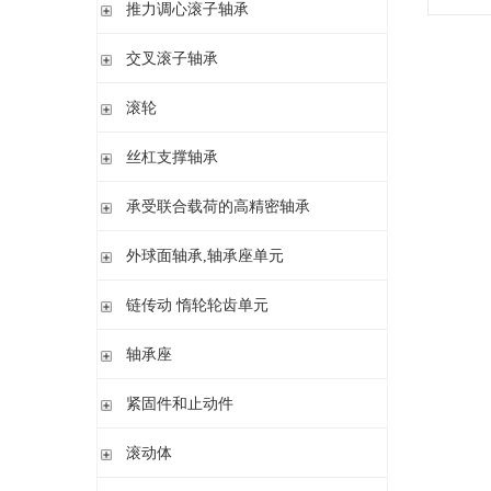
滚针/ 推力圆柱滚子轴承 无内圈 带或不带外罩
推力滚针和保持架组件 推力轴承垫圈
推力调心滚子轴承
滚针/ 角接触球轴承 带内圈
推力滚针轴承 带定心套
推力调心滚子轴承
交叉滚子轴承
内圈 无润滑孔
与向心滚针轴承 组合使用
内圈 带润滑孔
交叉滚子轴承
滚轮
支承型滚轮
丝杠支撑轴承
螺栓型滚轮
推力角接触球轴承
承受联合载荷的高精密轴承
球轴承滚轮
滚针/推力圆柱滚子轴承
推力/向心轴承
外球面轴承,轴承座单元
密封组件 精密锁紧螺母
推力角接触球轴承
外球面轴承
链传动 惰轮轮齿单元
轴承座单元
链传动 惰轮轮齿单元
轴承座
惰轮单元
立式轴承座SNV,剖分用于带紧定套的圆锥孔轴承
紧固件和止动件
立式轴承座SNV,剖分用于圆柱孔轴承
紧定套
滚动体
立式轴承座S30,剖分适用于带紧定套的圆锥孔调心滚子轴承
退卸套
立式轴承座SD31,剖分适用于带紧定套的圆锥孔调心滚子轴承