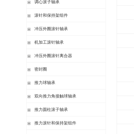
调心滚子轴承
单列英制圆锥滚子轴承
高精密圆柱滚子轴承
带紧定套
整体式圆锥滚子轴承
圆柱孔或圆锥孔
滚针和保持架组件
带紧定套
单列
冲压外圈滚针轴承
带退卸套
单列和双列
开式 闭式 无密封
机加工滚针轴承
开式 闭式 密封
无内圈
冲压外圈滚针离合器
开式、满装滚针单元、无密封
无内圈 开式
不带轴承 带滚花或不带滚花
密封圈
带内圈 开式
带轴承配置 带滚花或不带滚花
无内圈 密封
密封圈
推力球轴承
带内圈 密封
无挡边无内圈 开式
单向推力球轴承
双向推力角接触球轴承
无挡边带内圈 开式
双向推力球轴承
双向推力角接触球轴承
推力圆柱滚子轴承
调心 有/无内圈
滚针/推力球轴承 无内圈
推力圆柱滚子轴承 保持架组件 推力轴承垫圈
推力滚针和保持架组件
滚针/ 推力球轴承 无内圈 带或不带外罩