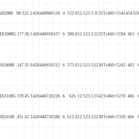
AH3988
98.3
21.2
420
440
600
118
4
552.8
12.5
23.5
8
25
Tr460×5
145
454.6
5
HX3088G
177
30.1
420
440
650
157
6
586.8
12.5
23.5
11
35
Tr460×5
194
463
H24088
247
31.9
420
440
650
212
6
575.6
12.5
23.5
22
30
Tr460×5
242
463
HX3188G
378
45.3
420
440
720
226
6
626
12.5
23.5
11
42
Tr460×5
270
466
H24188
451
42.3
420
440
720
280
6
612.4
12.5
23.5
22
30
Tr460×5
310
466