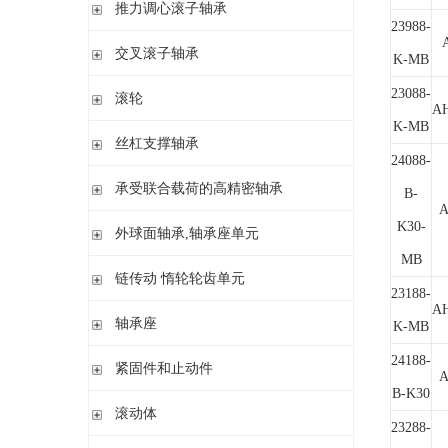
滚针/ 推力圆柱滚子轴承 无内圈 带或不带外罩
推力滚针和保持架组件 推力轴承垫圈
推力调心滚子轴承
23988-
滚针/ 角接触球轴承 带内圈
推力滚针轴承 带定心套
推力调心滚子轴承
交叉滚子轴承
内圈 无润滑孔
与向心滚针轴承 组合使用
K-MB
内圈 带润滑孔
交叉滚子轴承
23088-
滚轮
A
K-MB
支承型滚轮
丝杠支撑轴承
24088-
螺栓型滚轮
推力角接触球轴承
承受联合载荷的高精密轴承
球轴承滚轮
B-
滚针/推力圆柱滚子轴承
A
推力/向心轴承
K30-
外球面轴承,轴承座单元
密封组件 精密锁紧螺母
推力角接触球轴承
MB
外球面轴承
链传动 惰轮轮齿单元
23188-
轴承座单元
A
链传动 惰轮轮齿单元
轴承座
K-MB
惰轮单元
立式轴承座SNV,剖分用于带紧定套的圆锥孔轴承
24188-
紧固件和止动件
A
立式轴承座SNV,剖分用于圆柱孔轴承
B-K30
紧定套
滚动体
立式轴承座S30,剖分适用于带紧定套的圆锥孔调心滚子轴承
23288-
退卸套
立式轴承座SD31,剖分适用于带紧定套的圆锥孔调心滚子轴承