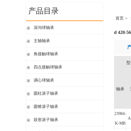
产品目录
首页
>
深沟球轴承
d 420-
单列开式
主轴轴承
单列开式或密封
带钢球
角接触球轴承
双列
陶瓷球
型
单列开式或密封
四点接触球轴承
带钢球 密封
单列开式
陶瓷球 密封
四点接触球轴承
调心球轴承
双列开式或密封
轴承
圆柱孔开式或密封
圆柱滚子轴承
圆柱孔或圆锥孔 开式或密封
带保持架的圆柱滚子轴承
圆锥滚子轴承
圆柱孔或圆锥孔 开式
带盘式保持架或隔片的圆柱滚子轴承
23984-
加宽内圈
单列圆锥滚子轴承
A
鼓形滚子轴承
单列满装圆柱滚子轴承
带紧定套开式或密封
K-MB
配对圆锥滚子轴承
双列满装圆柱滚子轴承
带紧定套开式
圆柱孔或圆锥孔