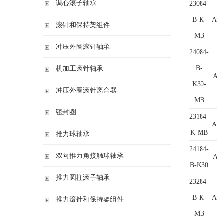
调心滚子轴承
单列英制圆锥滚子轴承
23084-
高精密圆柱滚子轴承
带紧定套
整体式圆锥滚子轴承
B-K-
A
圆柱孔或圆锥孔
滚针和保持架组件
带紧定套
MB
单列
冲压外圈滚针轴承
带退卸套
24084-
单列和双列
开式 闭式 无密封
B-
机加工滚针轴承
A
开式 闭式 密封
K30-
无内圈
冲压外圈滚针离合器
开式、满装滚针单元、无密封
无内圈 开式
MB
不带轴承 带滚花或不带滚花
密封圈
带内圈 开式
23184-
带轴承配置 带滚花或不带滚花
A
无内圈 密封
密封圈
K-MB
推力球轴承
带内圈 密封
24184-
无挡边无内圈 开式
单向推力球轴承
双向推力角接触球轴承
A
无挡边带内圈 开式
双向推力球轴承
B-K30
双向推力角接触球轴承
推力圆柱滚子轴承
调心 有/无内圈
23284-
滚针/推力球轴承 无内圈
推力圆柱滚子轴承 保持架组件 推力轴承垫圈
B-K-
A
推力滚针和保持架组件
滚针/ 推力球轴承 无内圈 带或不带外罩
MB