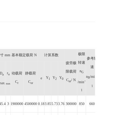
极限
寸 mm
基本额定载荷 N
计算系数
参考转
转速
疲劳极
速
询
n
限载荷
G
r
D
动载荷
静载荷
a
a
–
价
n
/min
Y
Y
Y
B
e
1
2
0
C
/ N
–
ur
C
C
/min
max
r
or
max
1
1
45.4
3
1900000
4500000
0.18
3.85
5.73
3.76
300000
850
660