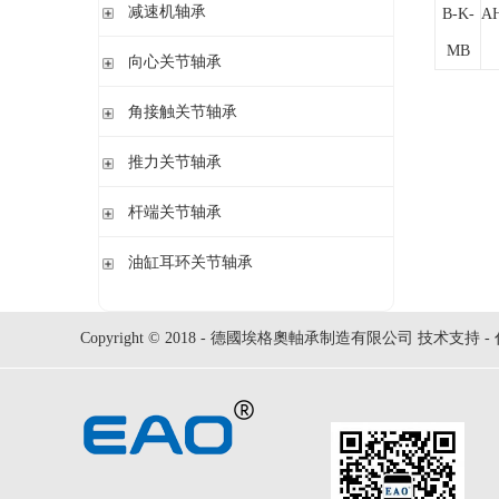
钢球
减速机轴承
锁紧螺母
B-K-
A
立式轴承座LOE,剖分用于圆柱孔调心滚子轴承
圆柱滚子
开槽锁紧螺母
MB
立式轴承座LOE,剖分适用于带紧定套的圆锥孔调心滚子轴承
无外圈满装圆柱滚子轴承 RSL系列
向心关节轴承
止动垫圈
立式轴承座单元VRE3,非剖分带轴及轴承
满装圆柱滚子轴承 SL01,SL02 系列
止动卡板
向心关节轴承
角接触关节轴承
立式轴承座BND,非剖分适用于调心滚子轴承
外球面满滚子轴承 SL05,SL06 系列
带法兰的轴承座F112,非剖分适用于加宽内圈的调心球轴承
满装圆柱滚子轴承 SL1829 系列
角接触关节轴承
推力关节轴承
带法兰的轴承座F5,非剖分用于带紧定套的圆锥孔轴承
双列满装圆柱滚子轴承 SL1849系列
单列满装圆柱滚子轴承 SL1830 系列
推力关节轴承
杆端关节轴承
杆端关节轴承
油缸耳环关节轴承
油缸耳环关节轴承
Copyright © 2018 - 德國埃格奧軸承制造有限公司 技术支持 -