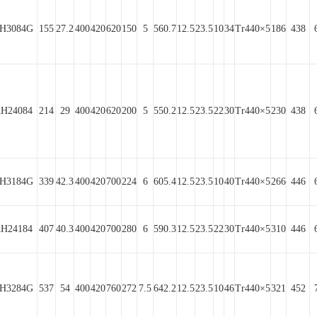
H3084G
155
27.2
400
420
620
150
5
560.7
12.5
23.5
10
34
Tr440×5
186
438
H24084
214
29
400
420
620
200
5
550.2
12.5
23.5
22
30
Tr440×5
230
438
H3184G
339
42.3
400
420
700
224
6
605.4
12.5
23.5
10
40
Tr440×5
266
446
H24184
407
40.3
400
420
700
280
6
590.3
12.5
23.5
22
30
Tr440×5
310
446
H3284G
537
54
400
420
760
272
7.5
642.2
12.5
23.5
10
46
Tr440×5
321
452