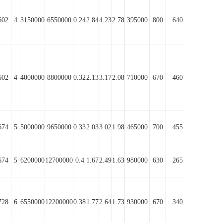
602
4
3150000
6550000
0.24
2.84
4.23
2.78
395000
800
640
602
4
4000000
8800000
0.32
2.13
3.17
2.08
710000
670
460
674
5
5000000
9650000
0.33
2.03
3.02
1.98
465000
700
455
674
5
6200000
12700000
0.4
1.67
2.49
1.63
980000
630
265
728
6
6550000
12200000
0.38
1.77
2.64
1.73
930000
670
340