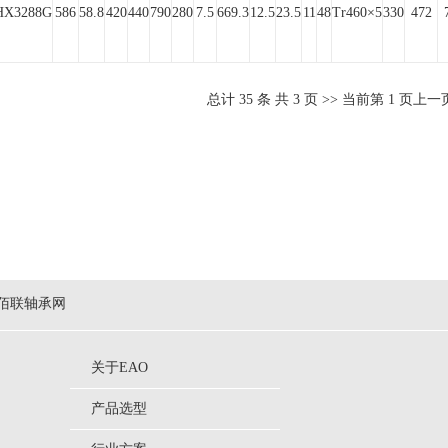
HX3288G
586
58.8
420
440
790
280
7.5
669.3
12.5
23.5
11
48
Tr460×5
330
472
总计
35
条 共
3
页 >> 当前第
1
页
上一
佰联轴承网
关于EAO
产品选型