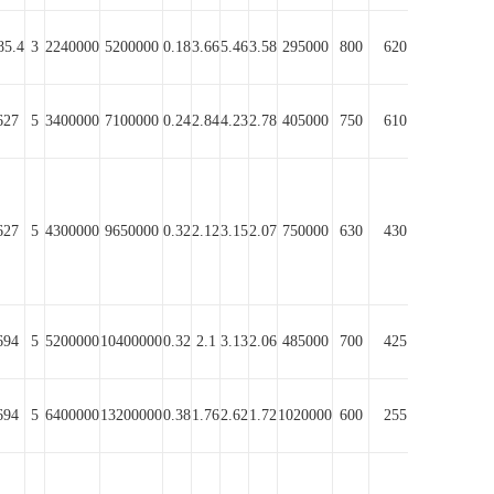
85.4
3
2240000
5200000
0.18
3.66
5.46
3.58
295000
800
620
627
5
3400000
7100000
0.24
2.84
4.23
2.78
405000
750
610
627
5
4300000
9650000
0.32
2.12
3.15
2.07
750000
630
430
694
5
5200000
10400000
0.32
2.1
3.13
2.06
485000
700
425
694
5
6400000
13200000
0.38
1.76
2.62
1.72
1020000
600
255