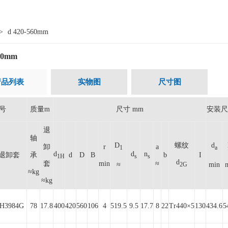
>
d 420-560mm
560mm
产品列表
实物图
尺寸图
号
质量m
尺寸 mm
安装尺
退
轴
D
螺纹
d
卸
r
a
1
a
d
d
n
退卸套
承
d
D
B
b
I
1H
s
s
d
套
min
≈
≈
min
2G
≈kg
≈kg
H3984G
78
17.8
400
420
560
106
4
519.5
9.5
17.7
8
22
Tr440×5
130
434.6
5