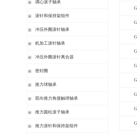
调心滚子轴承
单列英制圆锥滚子轴承
高精密圆柱滚子轴承
带紧定套
G
整体式圆锥滚子轴承
圆柱孔或圆锥孔
滚针和保持架组件
带紧定套
G
单列
冲压外圈滚针轴承
带退卸套
单列和双列
G
开式 闭式 无密封
机加工滚针轴承
开式 闭式 密封
G
无内圈
冲压外圈滚针离合器
开式、满装滚针单元、无密封
无内圈 开式
G
不带轴承 带滚花或不带滚花
密封圈
带内圈 开式
带轴承配置 带滚花或不带滚花
无内圈 密封
G
密封圈
推力球轴承
带内圈 密封
G
无挡边无内圈 开式
单向推力球轴承
双向推力角接触球轴承
无挡边带内圈 开式
双向推力球轴承
G
双向推力角接触球轴承
推力圆柱滚子轴承
调心 有/无内圈
滚针/推力球轴承 无内圈
G
推力圆柱滚子轴承 保持架组件 推力轴承垫圈
推力滚针和保持架组件
滚针/ 推力球轴承 无内圈 带或不带外罩