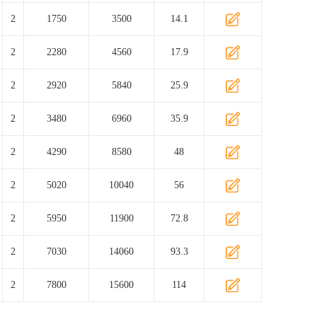
2
1750
3500
14.1
2
2280
4560
17.9
2
2920
5840
25.9
2
3480
6960
35.9
2
4290
8580
48
2
5020
10040
56
2
5950
11900
72.8
2
7030
14060
93.3
2
7800
15600
114