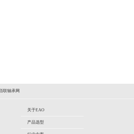
佰联轴承网
关于EAO
产品选型