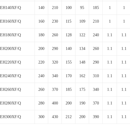
EH140XF/Q
140
210
100
95
185
1
1
EH160XF/Q
160
230
115
109
210
1
1
EH180XF/Q
180
260
128
122
240
1.1
1.1
EH200XF/Q
200
290
140
134
260
1.1
1.1
EH220XF/Q
220
320
155
148
290
1.1
1.1
EH240XF/Q
240
340
170
162
310
1.1
1.1
EH260XF/Q
260
370
185
175
340
1.1
1.1
EH280XF/Q
280
400
200
190
370
1.1
1.1
EH300XF/Q
300
430
212
200
390
1.1
1.1