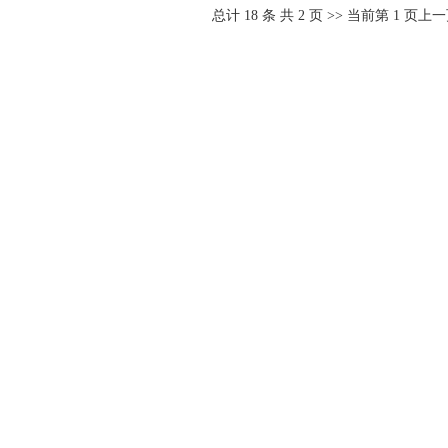
总计
18
条 共
2
页 >> 当前第
1
页
上一