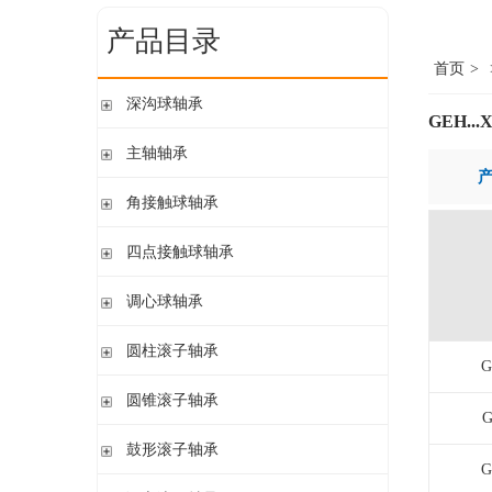
产品目录
首页
>
深沟球轴承
GEH...
单列开式
主轴轴承
单列开式或密封
带钢球
角接触球轴承
双列
陶瓷球
单列开式或密封
四点接触球轴承
带钢球 密封
单列开式
陶瓷球 密封
四点接触球轴承
调心球轴承
双列开式或密封
圆柱孔开式或密封
圆柱滚子轴承
G
圆柱孔或圆锥孔 开式或密封
带保持架的圆柱滚子轴承
圆锥滚子轴承
圆柱孔或圆锥孔 开式
G
带盘式保持架或隔片的圆柱滚子轴承
加宽内圈
单列圆锥滚子轴承
鼓形滚子轴承
单列满装圆柱滚子轴承
带紧定套开式或密封
G
配对圆锥滚子轴承
双列满装圆柱滚子轴承
带紧定套开式
圆柱孔或圆锥孔