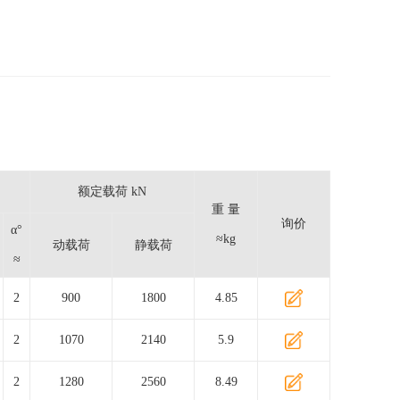
额定载荷 kN
重 量
询价
α°
≈kg
动载荷
静载荷
≈
2
900
1800
4.85
2
1070
2140
5.9
2
1280
2560
8.49