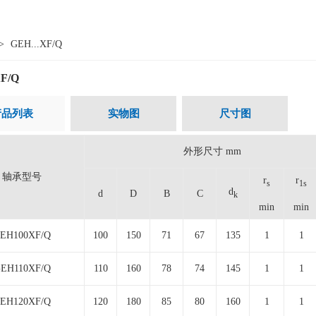
>
GEH...XF/Q
XF/Q
产品列表
实物图
尺寸图
外形尺寸 mm
轴承型号
r
r
s
1s
d
d
D
B
C
k
min
min
EH100XF/Q
100
150
71
67
135
1
1
EH110XF/Q
110
160
78
74
145
1
1
EH120XF/Q
120
180
85
80
160
1
1