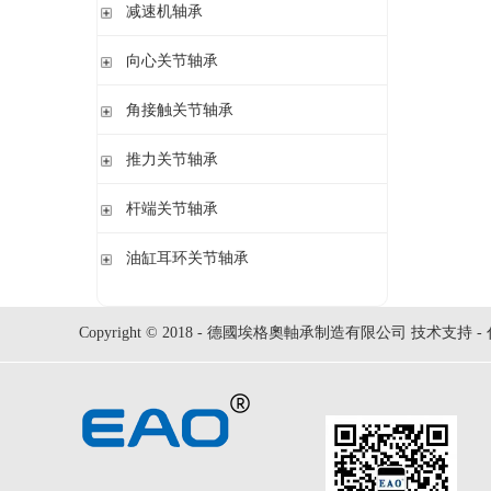
钢球
减速机轴承
锁紧螺母
立式轴承座LOE,剖分用于圆柱孔调心滚子轴承
圆柱滚子
开槽锁紧螺母
立式轴承座LOE,剖分适用于带紧定套的圆锥孔调心滚子轴承
无外圈满装圆柱滚子轴承 RSL系列
向心关节轴承
止动垫圈
立式轴承座单元VRE3,非剖分带轴及轴承
满装圆柱滚子轴承 SL01,SL02 系列
止动卡板
向心关节轴承
角接触关节轴承
立式轴承座BND,非剖分适用于调心滚子轴承
外球面满滚子轴承 SL05,SL06 系列
带法兰的轴承座F112,非剖分适用于加宽内圈的调心球轴承
满装圆柱滚子轴承 SL1829 系列
角接触关节轴承
推力关节轴承
带法兰的轴承座F5,非剖分用于带紧定套的圆锥孔轴承
双列满装圆柱滚子轴承 SL1849系列
单列满装圆柱滚子轴承 SL1830 系列
推力关节轴承
杆端关节轴承
杆端关节轴承
油缸耳环关节轴承
油缸耳环关节轴承
Copyright © 2018 - 德國埃格奧軸承制造有限公司 技术支持 -