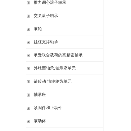
滚针/ 推力圆柱滚子轴承 无内圈 带或不带外罩
推力滚针和保持架组件 推力轴承垫圈
推力调心滚子轴承
滚针/ 角接触球轴承 带内圈
推力滚针轴承 带定心套
推力调心滚子轴承
交叉滚子轴承
内圈 无润滑孔
与向心滚针轴承 组合使用
内圈 带润滑孔
交叉滚子轴承
滚轮
支承型滚轮
丝杠支撑轴承
螺栓型滚轮
推力角接触球轴承
承受联合载荷的高精密轴承
球轴承滚轮
滚针/推力圆柱滚子轴承
推力/向心轴承
外球面轴承,轴承座单元
密封组件 精密锁紧螺母
推力角接触球轴承
外球面轴承
链传动 惰轮轮齿单元
轴承座单元
链传动 惰轮轮齿单元
轴承座
惰轮单元
立式轴承座SNV,剖分用于带紧定套的圆锥孔轴承
紧固件和止动件
立式轴承座SNV,剖分用于圆柱孔轴承
紧定套
滚动体
立式轴承座S30,剖分适用于带紧定套的圆锥孔调心滚子轴承
退卸套
立式轴承座SD31,剖分适用于带紧定套的圆锥孔调心滚子轴承